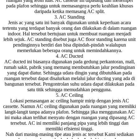
ruangan yang lebih luas. AC cassette ini dipasang dan menempel
pada plafon sehingga untuk memasangnya perlu keahlian khusus
daripada ketika memasang AC split.
3. AC Standing
Jenis ac yang satu ini banyak digunakan untuk keperluan acara
tertentu yang terdapat banyak orang dan dilakukan di dalam ruangan
indoor. Hal tersebut bertujuan untuk membuat ruangan menjadi
lebih sejuk. AC standing disebut juga AC floor standing karena unit
pendinginnya berdiri dan bisa dipindah-pindah walalupun
memerlukan beberapa orang untuk memindahkannya.
4. AC Ducted
AC ducted ini biasanya digunakan pada gedung perkantoran, mall,
rumah sakit, pabrik yang memang membutuhkan jalur pendinginan
yang dapat diatur. Sehingga udara dingin yang dibutuhkan pada
ruangan tersebut dapat disalurkan melalui jalur ducting yang ada di
bangunan tersebut. Pengontrolan suhu udara dapat dilakukan pada
satu titik sehingga memudahkan pengguna.
5. AC Ceiling
Lokasi pemasangan ac ceiling hampir mirip dengan jenis AC
cassette. Namun AC ceiling digunakan pada ruangan yang memiliki
langit-langit tanpa adanya plafon. Sehingga jika menggunakan AC
ini maka akan terlihat menyatu dengan ruangan yang dipasang AC
tersebut. AC ini memiliki panjang pipa yang lebih tinggi dan
memiliki efisiensi tinggi.
Nah dari masing-masing tipe atau jenis ac tersebut Kami sediakan