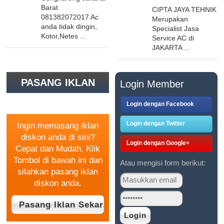
Barat
CIPTA JAYA TEHNIK
081382072017 Ac
Merupakan
anda tidak dingin,
Specialist Jasa
Kotor,Netes ...
Service AC di
JAKARTA ...
PASANG IKLAN
Login Member
GRATIS
Login dengan Facebook
Login dengan Twitter
Ingin memasang iklan
diskon anda di sini?
Login dengan Google+
Cepat dan Mudah. Klik
Tombol di bawah ini dan
Atau mengisi form berikut:
silahkan pasang iklan
diskon anda.