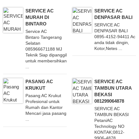
SERVICE AC
SERVICE AC
MURAH DI
DENPASAR BALI
BINTARO
SERVICE AC
DENPASAR BALI
Service AC
0895-4152-94411 Ac
Bintaro Tangerang
anda tidak dingin,
Selatan
Kotor,Netes ...
085966671188 MJ
Teknik Siap dipanggil
untuk membersihkan
...
PASANG AC
SERVICE AC
KRUKUT
TAMBUN UTARA
BEKASI
Pasang AC Krukut
081299064878
Profesional untuk
Rumah dan Kantor
SERVICE AC
Mencari jasa pasang
TAMBUN BEKASI
...
PetaniAC
Technology NO
KONTAK;0812-
9906-4878