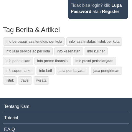
Tidak bisa login? klik
Lupa
Password
atau
Register
Tag Berita & Artikel
info berbagai jasa lengkap per kota
info jasa instalasi listrik per kota
info jasa service ac per kota
info kesehatan
info kuliner
info pendidikan
info promo finansial
info pusat perbelanjaan
info supermarket
info tarif
jasa pembayaran
jasa pengiriman
listrik
travel
wisata
Tentang Kami
Tutorial
F.A.Q