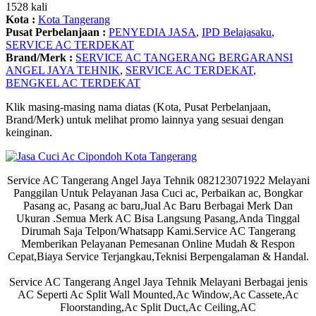
1528 kali
Kota :
Kota Tangerang
Pusat Perbelanjaan :
PENYEDIA JASA
,
IPD Belajasaku
,
SERVICE AC TERDEKAT
Brand/Merk :
SERVICE AC TANGERANG BERGARANSI
ANGEL JAYA TEHNIK
,
SERVICE AC TERDEKAT
,
BENGKEL AC TERDEKAT
Klik masing-masing nama diatas (Kota, Pusat Perbelanjaan,
Brand/Merk) untuk melihat promo lainnya yang sesuai dengan
keinginan.
Service AC Tangerang Angel Jaya Tehnik 082123071922 Melayani
Panggilan Untuk Pelayanan Jasa Cuci ac, Perbaikan ac, Bongkar
Pasang ac, Pasang ac baru,Jual Ac Baru Berbagai Merk Dan
Ukuran .Semua Merk AC Bisa Langsung Pasang,Anda Tinggal
Dirumah Saja Telpon/Whatsapp Kami.Service AC Tangerang
Memberikan Pelayanan Pemesanan Online Mudah & Respon
Cepat,Biaya Service Terjangkau,Teknisi Berpengalaman & Handal.
Service AC Tangerang Angel Jaya Tehnik Melayani Berbagai jenis
AC Seperti Ac Split Wall Mounted,Ac Window,Ac Cassete,Ac
Floorstanding,Ac Split Duct,Ac Ceiling,AC