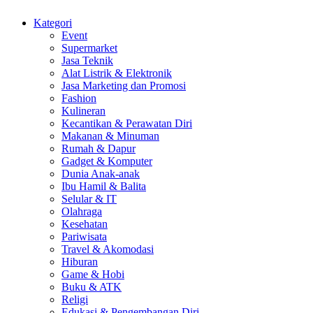
Kategori
Event
Supermarket
Jasa Teknik
Alat Listrik & Elektronik
Jasa Marketing dan Promosi
Fashion
Kulineran
Kecantikan & Perawatan Diri
Makanan & Minuman
Rumah & Dapur
Gadget & Komputer
Dunia Anak-anak
Ibu Hamil & Balita
Selular & IT
Olahraga
Kesehatan
Pariwisata
Travel & Akomodasi
Hiburan
Game & Hobi
Buku & ATK
Religi
Edukasi & Pengembangan Diri