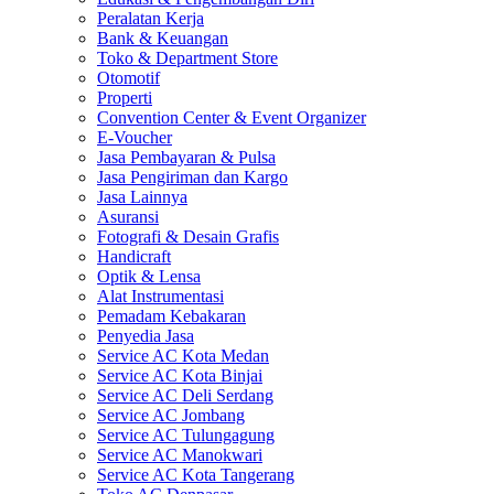
Peralatan Kerja
Bank & Keuangan
Toko & Department Store
Otomotif
Properti
Convention Center & Event Organizer
E-Voucher
Jasa Pembayaran & Pulsa
Jasa Pengiriman dan Kargo
Jasa Lainnya
Asuransi
Fotografi & Desain Grafis
Handicraft
Optik & Lensa
Alat Instrumentasi
Pemadam Kebakaran
Penyedia Jasa
Service AC Kota Medan
Service AC Kota Binjai
Service AC Deli Serdang
Service AC Jombang
Service AC Tulungagung
Service AC Manokwari
Service AC Kota Tangerang