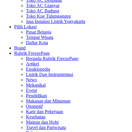
Toko AC Denpasar
Toko AC Gianyar
Toko AC Badung
Toko Kue Tulungagung
Jasa Instalasi Listrik Yogyakarta
Pilih Lokasi
Pusat Belanja
Tempat Wisata
Daftar Kota
Brand
Rubrik FreezePage
Beranda Rubrik FreezePage
Artikel
Ensiklopedia
Listrik Dan Instrumentasi
News
Mekanikal
Event
Pendidikan
Makanan dan Minuman
Otomotif
Karir dan Pekerjaan
Kesehatan
Mainan dan Hobi
Travel dan Pariwisata