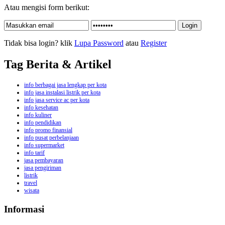
Atau mengisi form berikut:
Tidak bisa login? klik
Lupa Password
atau
Register
Tag Berita & Artikel
info berbagai jasa lengkap per kota
info jasa instalasi listrik per kota
info jasa service ac per kota
info kesehatan
info kuliner
info pendidikan
info promo finansial
info pusat perbelanjaan
info supermarket
info tarif
jasa pembayaran
jasa pengiriman
listrik
travel
wisata
Informasi