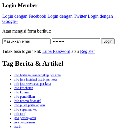
Login Member
Login dengan Facebook
Login dengan Twitter
Login dengan
Google+
Atau mengisi form berikut:
Tidak bisa login? klik
Lupa Password
atau
Register
Tag Berita & Artikel
info berbagai jasa lengkap per kota
info jasa instalasi listrik per kota
info jasa service ac per kota
info kesehatan
info kuliner
info pendidikan
info promo finansial
info pusat perbelanjaan
info supermarket
info tarif
jasa pembayaran
jasa pengiriman
listrik