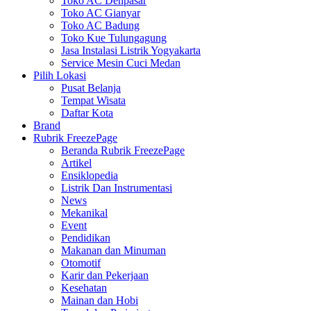
Toko AC Denpasar
Toko AC Gianyar
Toko AC Badung
Toko Kue Tulungagung
Jasa Instalasi Listrik Yogyakarta
Service Mesin Cuci Medan
Pilih Lokasi
Pusat Belanja
Tempat Wisata
Daftar Kota
Brand
Rubrik FreezePage
Beranda Rubrik FreezePage
Artikel
Ensiklopedia
Listrik Dan Instrumentasi
News
Mekanikal
Event
Pendidikan
Makanan dan Minuman
Otomotif
Karir dan Pekerjaan
Kesehatan
Mainan dan Hobi