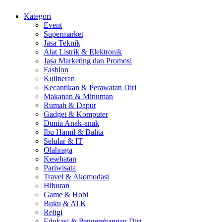
Kategori
Event
Supermarket
Jasa Teknik
Alat Listrik & Elektronik
Jasa Marketing dan Promosi
Fashion
Kulineran
Kecantikan & Perawatan Diri
Makanan & Minuman
Rumah & Dapur
Gadget & Komputer
Dunia Anak-anak
Ibu Hamil & Balita
Selular & IT
Olahraga
Kesehatan
Pariwisata
Travel & Akomodasi
Hiburan
Game & Hobi
Buku & ATK
Religi
Edukasi & Pengembangan Diri