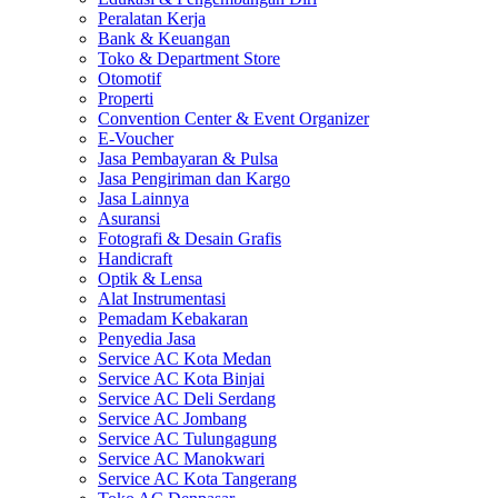
Peralatan Kerja
Bank & Keuangan
Toko & Department Store
Otomotif
Properti
Convention Center & Event Organizer
E-Voucher
Jasa Pembayaran & Pulsa
Jasa Pengiriman dan Kargo
Jasa Lainnya
Asuransi
Fotografi & Desain Grafis
Handicraft
Optik & Lensa
Alat Instrumentasi
Pemadam Kebakaran
Penyedia Jasa
Service AC Kota Medan
Service AC Kota Binjai
Service AC Deli Serdang
Service AC Jombang
Service AC Tulungagung
Service AC Manokwari
Service AC Kota Tangerang