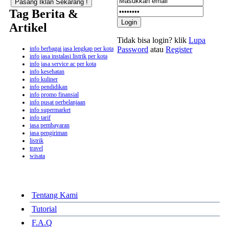
Tag Berita &
Artikel
Tidak bisa login? klik
Lupa
info berbagai jasa lengkap per kota
Password
atau
Register
info jasa instalasi listrik per kota
info jasa service ac per kota
info kesehatan
info kuliner
info pendidikan
info promo finansial
info pusat perbelanjaan
info supermarket
info tarif
jasa pembayaran
jasa pengiriman
listrik
travel
wisata
Tentang Kami
Tutorial
F.A.Q