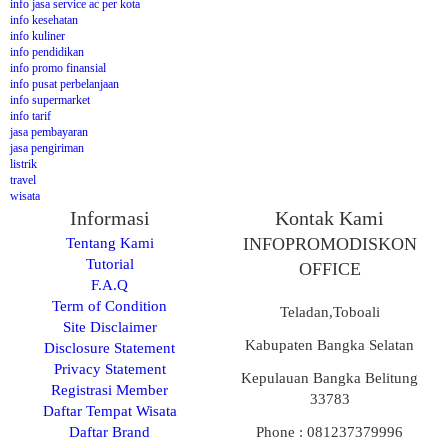
info jasa service ac per kota
info kesehatan
info kuliner
info pendidikan
info promo finansial
info pusat perbelanjaan
info supermarket
info tarif
jasa pembayaran
jasa pengiriman
listrik
travel
wisata
Informasi
Kontak Kami
Tentang Kami
INFOPROMODISKON
Tutorial
OFFICE
F.A.Q
Term of Condition
Teladan,Toboali
Site Disclaimer
Kabupaten Bangka Selatan
Disclosure Statement
Privacy Statement
Kepulauan Bangka Belitung
Registrasi Member
33783
Daftar Tempat Wisata
Daftar Brand
Phone : 081237379996