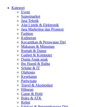
Kategori
Event
Supermarket
Jasa Teknik
Alat Listrik & Elektronik
Jasa Marketing dan Promosi
Fashion
Kulineran
Kecantikan & Perawatan Diri
Makanan & Minuman
Rumah & Dapur
Gadget & Komputer
Dunia Anak-anak
Ibu Hamil & Balita
Selular & IT
Olahraga
Kesehatan
Pariwisata
Travel & Akomodasi
Hiburan
Game & Hobi
Buku & ATK
Religi
Edukasi & Pengembangan Diri