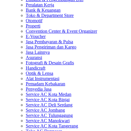
Peralatan Kerja
Bank & Keuangan
Toko & Department Store
Otomotif
Properti
Convention Center & Event Organizer
E-Voucher
Jasa Pembayaran & Pulsa
Jasa Pengiriman dan Kargo
Jasa Lainnya
Asuransi
Fotografi & Desain Grafis
Handicraft
Optik & Lensa
Alat Instrumentasi
Pemadam Kebakaran
Penyedia Jasa
Service AC Kota Medan
Service AC Kota Binjai
Service AC Deli Serdang
Service AC Jombang
Service AC Tulungagung
Service AC Manokwari
Service AC Kota Tangerang