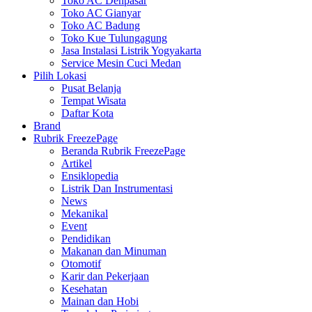
Toko AC Denpasar
Toko AC Gianyar
Toko AC Badung
Toko Kue Tulungagung
Jasa Instalasi Listrik Yogyakarta
Service Mesin Cuci Medan
Pilih Lokasi
Pusat Belanja
Tempat Wisata
Daftar Kota
Brand
Rubrik FreezePage
Beranda Rubrik FreezePage
Artikel
Ensiklopedia
Listrik Dan Instrumentasi
News
Mekanikal
Event
Pendidikan
Makanan dan Minuman
Otomotif
Karir dan Pekerjaan
Kesehatan
Mainan dan Hobi