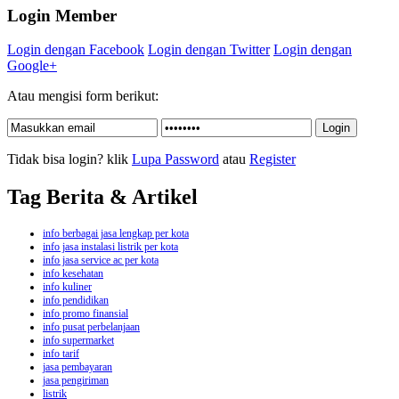
Login Member
Login dengan Facebook
Login dengan Twitter
Login dengan
Google+
Atau mengisi form berikut:
Tidak bisa login? klik
Lupa Password
atau
Register
Tag Berita & Artikel
info berbagai jasa lengkap per kota
info jasa instalasi listrik per kota
info jasa service ac per kota
info kesehatan
info kuliner
info pendidikan
info promo finansial
info pusat perbelanjaan
info supermarket
info tarif
jasa pembayaran
jasa pengiriman
listrik