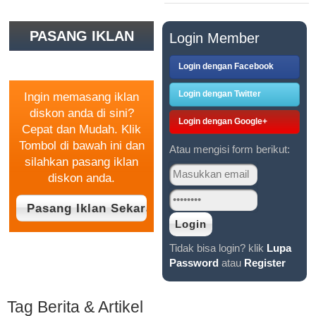
PASANG IKLAN
Login Member
GRATIS
Login dengan Facebook
Login dengan Twitter
Ingin memasang iklan
diskon anda di sini?
Login dengan Google+
Cepat dan Mudah. Klik
Tombol di bawah ini dan
Atau mengisi form berikut:
silahkan pasang iklan
diskon anda.
Tidak bisa login? klik
Lupa
Password
atau
Register
Tag Berita & Artikel