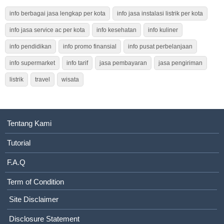
info berbagai jasa lengkap per kota
info jasa instalasi listrik per kota
info jasa service ac per kota
info kesehatan
info kuliner
info pendidikan
info promo finansial
info pusat perbelanjaan
info supermarket
info tarif
jasa pembayaran
jasa pengiriman
listrik
travel
wisata
Tentang Kami
Tutorial
F.A.Q
Term of Condition
Site Disclaimer
Disclosure Statement