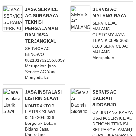
JASA SERVICE
SERVIS AC
AC SURABAYA
MALANG RAYA
TEKNISI
SERVICE AC
PENGALAMAN
MALANG
DAN JASA
GUSTOMY JAYA
TEKNIK 0895-3098-
TERJANGKAU
8180 SERVICE AC
SERVICE AC
MALANG
BENOWO
Merupakan ...
082131762135,085706636147
Merupakan jasa
Service AC Yang
Menyediakan ...
JASA INSTALASI
SERVIS AC
LISTRIK SLAWI
DAERAH
SIDOARJO
KONTRAKTOR
LISTRIK SLAWI
CV BINTANG KARYA
081542048336
USAHA SERVICE AC
Bergerak Dalam
DENGAN TEKNISI
Bidang Jasa
BERPENGALAMAN,R
Kontraktor
CEPAT,BERGARANSI