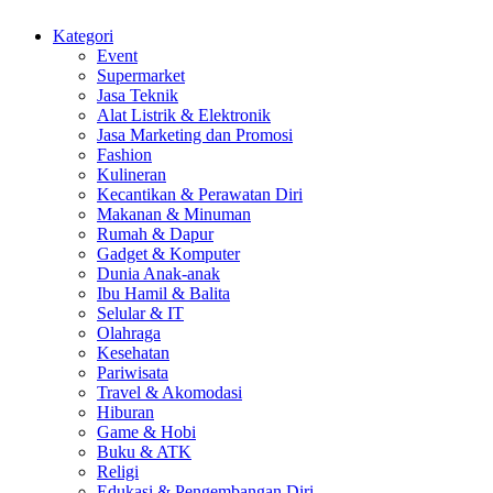
Kategori
Event
Supermarket
Jasa Teknik
Alat Listrik & Elektronik
Jasa Marketing dan Promosi
Fashion
Kulineran
Kecantikan & Perawatan Diri
Makanan & Minuman
Rumah & Dapur
Gadget & Komputer
Dunia Anak-anak
Ibu Hamil & Balita
Selular & IT
Olahraga
Kesehatan
Pariwisata
Travel & Akomodasi
Hiburan
Game & Hobi
Buku & ATK
Religi
Edukasi & Pengembangan Diri