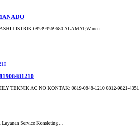
 MANADO
I LISTRIK 085399569680 ALAMAT;Wanea ...
1908481210
EKNIK AC NO KONTAK; 0819-0848-1210 0812-9821-4351 A
ayanan Service Konsleting ...