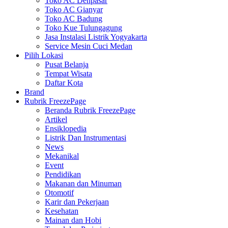
Toko AC Denpasar
Toko AC Gianyar
Toko AC Badung
Toko Kue Tulungagung
Jasa Instalasi Listrik Yogyakarta
Service Mesin Cuci Medan
Pilih Lokasi
Pusat Belanja
Tempat Wisata
Daftar Kota
Brand
Rubrik FreezePage
Beranda Rubrik FreezePage
Artikel
Ensiklopedia
Listrik Dan Instrumentasi
News
Mekanikal
Event
Pendidikan
Makanan dan Minuman
Otomotif
Karir dan Pekerjaan
Kesehatan
Mainan dan Hobi