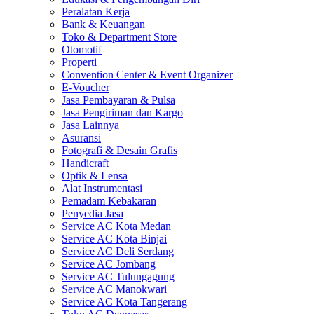
Peralatan Kerja
Bank & Keuangan
Toko & Department Store
Otomotif
Properti
Convention Center & Event Organizer
E-Voucher
Jasa Pembayaran & Pulsa
Jasa Pengiriman dan Kargo
Jasa Lainnya
Asuransi
Fotografi & Desain Grafis
Handicraft
Optik & Lensa
Alat Instrumentasi
Pemadam Kebakaran
Penyedia Jasa
Service AC Kota Medan
Service AC Kota Binjai
Service AC Deli Serdang
Service AC Jombang
Service AC Tulungagung
Service AC Manokwari
Service AC Kota Tangerang