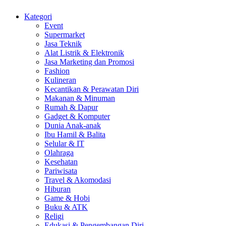
Kategori
Event
Supermarket
Jasa Teknik
Alat Listrik & Elektronik
Jasa Marketing dan Promosi
Fashion
Kulineran
Kecantikan & Perawatan Diri
Makanan & Minuman
Rumah & Dapur
Gadget & Komputer
Dunia Anak-anak
Ibu Hamil & Balita
Selular & IT
Olahraga
Kesehatan
Pariwisata
Travel & Akomodasi
Hiburan
Game & Hobi
Buku & ATK
Religi
Edukasi & Pengembangan Diri