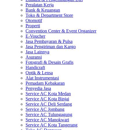
Peralatan Kerja
Bank & Keuangan
Toko & Department Store
Otomotif
Properti
Convention Center & Event Organizer
E-Voucher
Jasa Pembayaran & Pulsa
Jasa Pengiriman dan Kargo
Jasa Lainnya
Asuransi
Fotografi & Desain Grafis
Handicraft
Optik & Lensa
Alat Instrumentasi
Pemadam Kebakaran
Penyedia Jasa
Service AC Kota Medan
Service AC Kota Binjai
Service AC Deli Serdang
Service AC Jombang
Service AC Tulungagung
Service AC Manokwari
Service AC Kota Tangerang