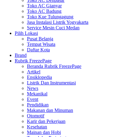
Toko AC Denpasar
Toko AC Gianyar
Toko AC Badung
Toko Kue Tulungagung
Jasa Instalasi Listrik Yogyakarta
Service Mesin Cuci Medan
Pilih Lokasi
Pusat Belanja
Tempat Wisata
Daftar Kota
Brand
Rubrik FreezePage
Beranda Rubrik FreezePage
Artikel
Ensiklopedia
Listrik Dan Instrumentasi
News
Mekanikal
Event
Pendidikan
Makanan dan Minuman
Otomotif
Karir dan Pekerjaan
Kesehatan
Mainan dan Hobi