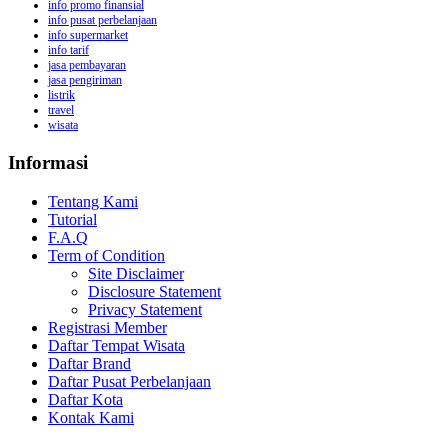
info promo finansial
info pusat perbelanjaan
info supermarket
info tarif
jasa pembayaran
jasa pengiriman
listrik
travel
wisata
Informasi
Tentang Kami
Tutorial
F.A.Q
Term of Condition
Site Disclaimer
Disclosure Statement
Privacy Statement
Registrasi Member
Daftar Tempat Wisata
Daftar Brand
Daftar Pusat Perbelanjaan
Daftar Kota
Kontak Kami