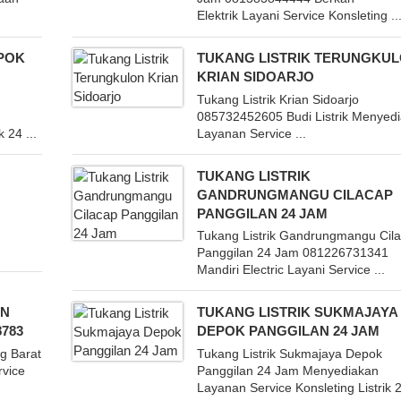
Elektrik Layani Service Konsleting ..
EPOK
TUKANG LISTRIK TERUNGKU
KRIAN SIDOARJO
Tukang Listrik Krian Sidoarjo
085732452605 Budi Listrik Menyed
 24 ...
Layanan Service ...
TUKANG LISTRIK
GANDRUNGMANGU CILACAP
PANGGILAN 24 JAM
Tukang Listrik Gandrungmangu Cil
Panggilan 24 Jam 081226731341
Mandiri Electric Layani Service ...
AN
TUKANG LISTRIK SUKMAJAYA
783
DEPOK PANGGILAN 24 JAM
ng Barat
Tukang Listrik Sukmajaya Depok
rvice
Panggilan 24 Jam Menyediakan
Layanan Service Konsleting Listrik 2