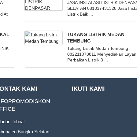
TA
JASA INSTALASI LISTRIK DENPAS
SELATAN 081337431328 Jasa Insta
d At
Listrik Baik ...
GKAL
TUKANG LISTRIK MEDAN
TEMBUNG
HNIK
Tukang Listrik Medan Tembung
082211078811 Menyediakan Layan
.
Perbaikan Listrik 3 ...
ONTAK KAMI
IKUTI KAMI
NFOPROMODISKON
FFICE
ladan,Toboali
bupaten Bangka Selatan