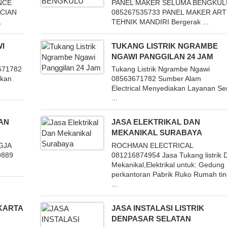
NCE
PANEL MAKER SELUMA BENGKUL
ICIAN
085267535733 PANEL MAKER AR
.
TEHNIK MANDIRI Bergerak ...
WI
TUKANG LISTRIK NGRAMBE
NGAWI PANGGILAN 24 JAM
3671782
Tukang Listrik Ngrambe Ngawi
akan
08563671782 Sumber Alam
Electrical Menyediakan Layanan Se
...
DAN
JASA ELEKTRIKAL DAN
MEKANIKAL SURABAYA
OGJA
ROCHMAN ELECTRICAL
9889
081216874954 Jasa Tukang listrik 
Mekanikal,Elektrikal untuk: Gedung
perkantoran Pabrik Ruko Rumah tin
...
AKARTA
JASA INSTALASI LISTRIK
DENPASAR SELATAN