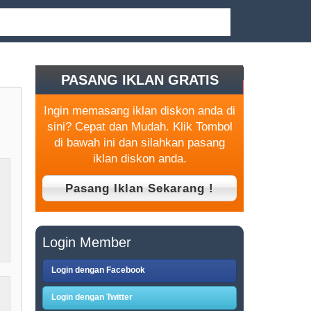
PASANG IKLAN GRATIS
Ingin memasang iklan diskon anda di
sini? Cepat dan Mudah. Klik Tombol
di bawah ini dan silahkan pasang
iklan diskon anda.
Login Member
Login dengan Facebook
Login dengan Twitter