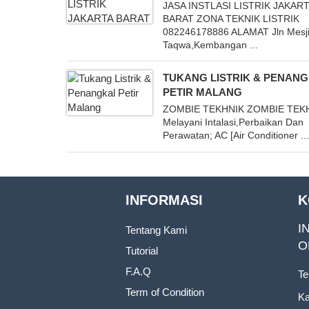
JASA INSTLASI LISTRIK JAKAR
BARAT ZONA TEKNIK LISTRIK
082246178886 ALAMAT Jln Mesji
Taqwa,Kembangan ...
TUKANG LISTRIK & PENAN
PETIR MALANG
ZOMBIE TEKHNIK ZOMBIE TEK
Melayani Intalasi,Perbaikan Dan
Perawatan; AC [Air Conditioner ..
INFORMASI
K
I
Tentang Kami
O
Tutorial
F.A.Q
Te
Term of Condition
Ka