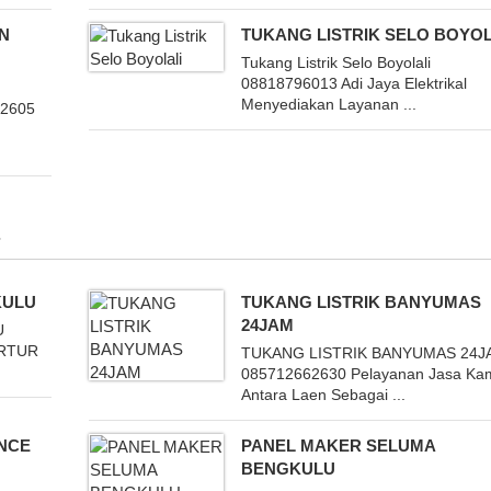
AN
TUKANG LISTRIK SELO BOYOL
Tukang Listrik Selo Boyolali
08818796013 Adi Jaya Elektrikal
Menyediakan Layanan ...
52605
KULU
TUKANG LISTRIK BANYUMAS
24JAM
U
ARTUR
TUKANG LISTRIK BANYUMAS 24J
085712662630 Pelayanan Jasa Ka
Antara Laen Sebagai ...
ANCE
PANEL MAKER SELUMA
BENGKULU