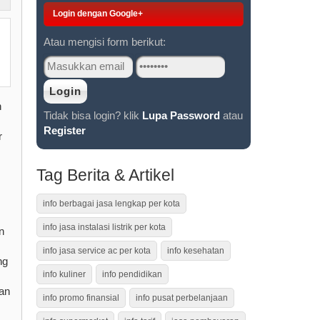
Login dengan Google+
Atau mengisi form berikut:
n
Tidak bisa login? klik
Lupa Password
atau
Register
r
Tag Berita & Artikel
info berbagai jasa lengkap per kota
info jasa instalasi listrik per kota
n
info jasa service ac per kota
info kesehatan
ng
info kuliner
info pendidikan
an
info promo finansial
info pusat perbelanjaan