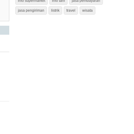
info supermarket
info tarif
jasa pembayaran
jasa pengiriman
listrik
travel
wisata
.