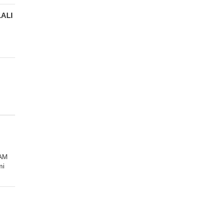
ALI
AM
mi