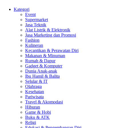
Kategori
Event
Supermarket
Jasa Teknik
Alat Listrik & Elektronik
Jasa Marketing dan Promosi
Fashion
Kulineran
Kecantikan & Perawatan Diri
Makanan & Minuman
Rumah & Dapur
Gadget & Komputer
Dunia Anak-anak
Ibu Hamil & Balita
Selular & IT
Olahraga
Kesehatan
Pariwisata
Travel & Akomodasi
Hiburan
Game & Hobi
Buku & ATK
Religi
Edukasi & Pengembangan Diri