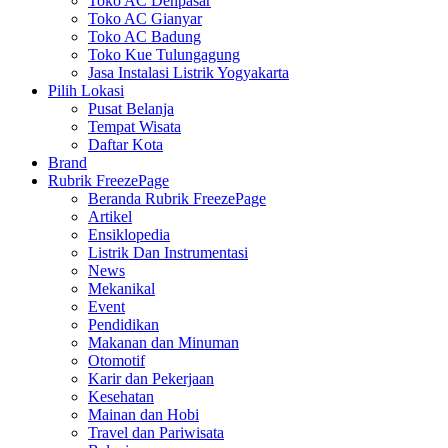
Toko AC Denpasar
Toko AC Gianyar
Toko AC Badung
Toko Kue Tulungagung
Jasa Instalasi Listrik Yogyakarta
Pilih Lokasi
Pusat Belanja
Tempat Wisata
Daftar Kota
Brand
Rubrik FreezePage
Beranda Rubrik FreezePage
Artikel
Ensiklopedia
Listrik Dan Instrumentasi
News
Mekanikal
Event
Pendidikan
Makanan dan Minuman
Otomotif
Karir dan Pekerjaan
Kesehatan
Mainan dan Hobi
Travel dan Pariwisata