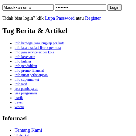
Tidak bisa login? klik
Lupa Password
atau
Register
Tag Berita & Artikel
info berbagai jasa lengkap per kota
info jasa instalasi listrik per kota
info jasa service ac per kota
info kesehatan
info kuliner
info pendidikan
info promo finansial
info pusat perbelanjaan
info supermarket
info tarif
jasa pembayaran
jasa pengiriman
listrik
travel
wisata
Informasi
Tentang Kami
Tutorial