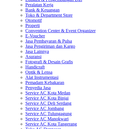
Peralatan Kerja
Bank & Keuangan
Toko & Department Store
Otomotif
Properti
Convention Center & Event Organizer
E-Voucher
Jasa Pembayaran & Pulsa
Jasa Pengiriman dan Kargo
Jasa Lainnya
Asuransi
Fotografi & Desain Grafis
Handicraft
Optik & Lensa
Alat Instrumentasi
Pemadam Kebakaran
Penyedia Jasa
Service AC Kota Medan
Service AC Kota Binjai
Service AC Deli Serdang
Service AC Jombang
Service AC Tulungagung
Service AC Manokwari
Service AC Kota Tangerang