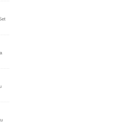
Set
a
u
tu