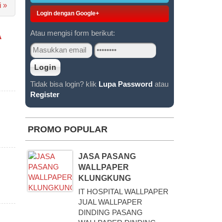
ON
i »
Login dengan Google+
Atau mengisi form berikut:
A
Tidak bisa login? klik
Lupa Password
atau
Register
PROMO POPULAR
JASA PASANG
WALLPAPER
KLUNGKUNG
IT HOSPITAL WALLPAPER
JUAL WALLPAPER
DINDING PASANG