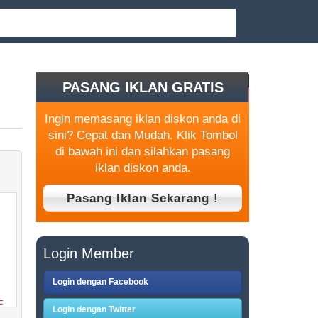
PASANG IKLAN GRATIS
Ingin memasang iklan diskon anda di
sini? Cepat dan Mudah. Klik Tombol
di bawah ini dan silahkan pasang
iklan diskon anda.
Login Member
Login dengan Facebook
E
Login dengan Twitter