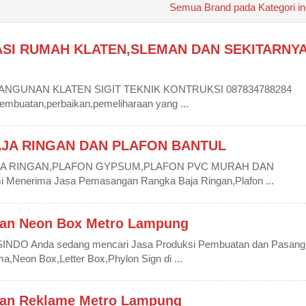
 NEON
HURUF TIMBUL NEON
HURUF TIMBUL NE
Semua Brand pada Kategori in
UAN
BOX PAKPAK BHARAT
BOX KAUR
SI RUMAH KLATEN,SLEMAN DAN SEKITARNY
ANGUNAN KLATEN SIGIT TEKNIK KONTRUKSI 087834788284
pembuatan,perbaikan,pemeliharaan yang ...
AJA RINGAN DAN PLAFON BANTUL
JA RINGAN,PLAFON GYPSUM,PLAFON PVC MURAH DAN
Menerima Jasa Pemasangan Rangka Baja Ringan,Plafon ...
an Neon Box Metro Lampung
DO Anda sedang mencari Jasa Produksi Pembuatan dan Pasang
Neon Box,Letter Box,Phylon Sign di ...
an Reklame Metro Lampung