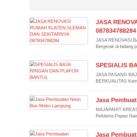
WONOSOBO
HURUF TIMBUL
BOX KEPULA
ANAMBAS
JASA RENOVA
087834788284
JASA RENOVASI B
Bergerak di bidang 
SPESIALIS B
JASA PASANG BA
BERKUALITAS Kami 
Jasa Pembuat
MAJAPAHIT KREASIN
Reklame,Papan Nama,
Jasa Pembuat