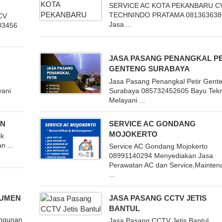
SERVICE AC KOTA PEKANBARU C
TECHNINDO PRATAMA 081363638
 CV
Jasa ...
03456
JASA PASANG PENANGKAL PE
GENTENG SURABAYA
Jasa Pasang Penangkal Petir Gent
yani
Surabaya 085732452605 Bayu Tekn
Melayani ...
EN
SERVICE AC GONDANG
MOJOKERTO
ik
 ...
Service AC Gondang Mojokerto
08991140294 Menyediakan Jasa
Perawatan AC dan Service,Mainten
...
BUMEN
JASA PASANG CCTV JETIS
BANTUL
angunan
Jasa Pasang CCTV Jetis Bantul