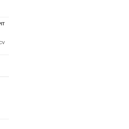
i
IT
 CV