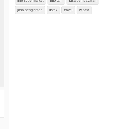
info supermarket
info tarif
jasa pembayaran
jasa pengiriman
listrik
travel
wisata