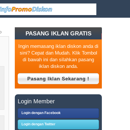
o
PASANG IKLAN GRATIS
Ingin memasang iklan diskon anda di
sini? Cepat dan Mudah. Klik Tombol
di bawah ini dan silahkan pasang
iklan diskon anda.
Login Member
Login dengan Facebook
Login dengan Twitter