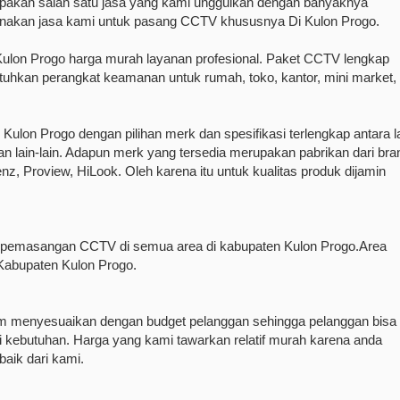
kan salah satu jasa yang kami unggulkan dengan banyaknya
akan jasa kami untuk pasang CCTV khususnya Di Kulon Progo.
lon Progo harga murah layanan profesional. Paket CCTV lengkap
hkan perangkat keamanan untuk rumah, toko, kantor, mini market,
on Progo dengan pilihan merk dan spesifikasi terlengkap antara l
lain-lain. Adapun merk yang tersedia merupakan pabrikan dari bra
z, Proview, HiLook. Oleh karena itu untuk kualitas produk dijamin
pemasangan CCTV di semua area di kabupaten Kulon Progo.Area
abupaten Kulon Progo.
menyesuaikan dengan budget pelanggan sehingga pelanggan bisa
i kebutuhan. Harga yang kami tawarkan relatif murah karena anda
aik dari kami.