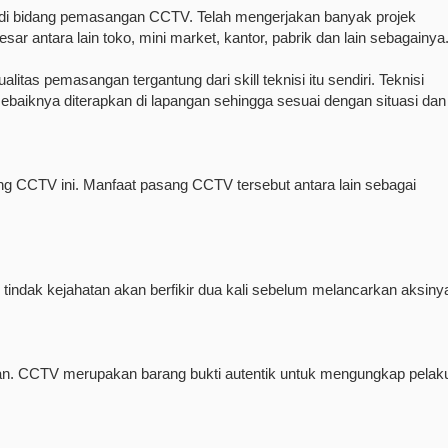
di bidang pemasangan CCTV. Telah mengerjakan banyak projek
r antara lain toko, mini market, kantor, pabrik dan lain sebagainya
tas pemasangan tergantung dari skill teknisi itu sendiri. Teknisi
baiknya diterapkan di lapangan sehingga sesuai dengan situasi dan
g CCTV ini. Manfaat pasang CCTV tersebut antara lain sebagai
ndak kejahatan akan berfikir dua kali sebelum melancarkan aksiny
rkan. CCTV merupakan barang bukti autentik untuk mengungkap pelak