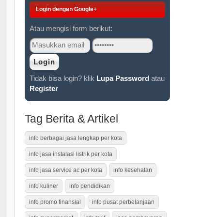
Login dengan Google+
Atau mengisi form berikut:
Tidak bisa login? klik
Lupa Password
atau
Register
Tag Berita & Artikel
info berbagai jasa lengkap per kota
info jasa instalasi listrik per kota
info jasa service ac per kota
info kesehatan
info kuliner
info pendidikan
info promo finansial
info pusat perbelanjaan