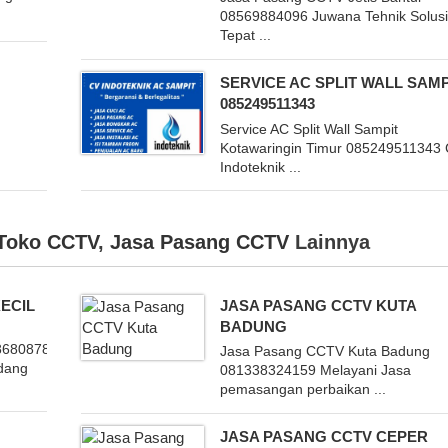
08569884096 Juwana Tehnik Solus
Tepat ...
SERVICE AC SPLIT WALL SAMP
085249511343
Service AC Split Wall Sampit
Kotawaringin Timur 085249511343
Indoteknik ...
Toko CCTV
,
Jasa Pasang CCTV
Lainnya
ECIL
JASA PASANG CCTV KUTA
BADUNG
86808787
Jasa Pasang CCTV Kuta Badung
idang
081338324159 Melayani Jasa
pemasangan perbaikan ...
JASA PASANG CCTV CEPER