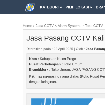
KATEGORI
PILIH LOKASI
BRA
RUBRIK FREEZEPAGE
Home
Jasa CCTV & Alarm System
,
Toko CCTV
,
Jasa Pasang CCTV Kali
Diterbitkan pada : 22 April 2025 | Oleh :
Jasa Pasan
Kota :
Kabupaten Kulon Progo
Pusat Perbelanjaan :
Toko Umum
Brand/Merk :
Toko Umum
,
JASA PASANG CCT
Klik masing-masing nama diatas (Kota, Pusat Per
dengan keinginan.