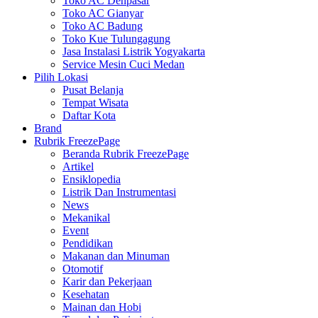
Toko AC Denpasar
Toko AC Gianyar
Toko AC Badung
Toko Kue Tulungagung
Jasa Instalasi Listrik Yogyakarta
Service Mesin Cuci Medan
Pilih Lokasi
Pusat Belanja
Tempat Wisata
Daftar Kota
Brand
Rubrik FreezePage
Beranda Rubrik FreezePage
Artikel
Ensiklopedia
Listrik Dan Instrumentasi
News
Mekanikal
Event
Pendidikan
Makanan dan Minuman
Otomotif
Karir dan Pekerjaan
Kesehatan
Mainan dan Hobi