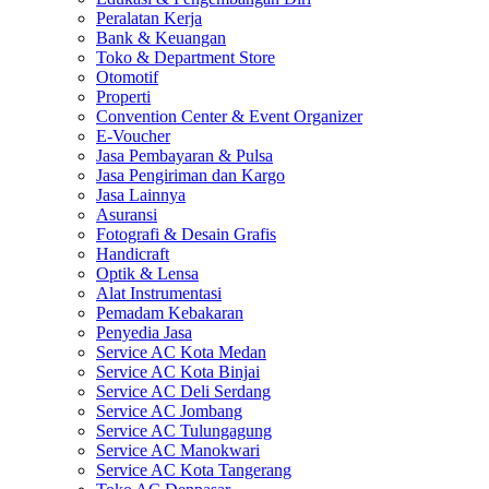
Peralatan Kerja
Bank & Keuangan
Toko & Department Store
Otomotif
Properti
Convention Center & Event Organizer
E-Voucher
Jasa Pembayaran & Pulsa
Jasa Pengiriman dan Kargo
Jasa Lainnya
Asuransi
Fotografi & Desain Grafis
Handicraft
Optik & Lensa
Alat Instrumentasi
Pemadam Kebakaran
Penyedia Jasa
Service AC Kota Medan
Service AC Kota Binjai
Service AC Deli Serdang
Service AC Jombang
Service AC Tulungagung
Service AC Manokwari
Service AC Kota Tangerang