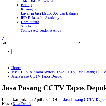
Travel dan Pariwisata
Belanja
Keuangan
Layanan Jasa Listrik, AC dan Lainnya
IPD Belajasaku Academy
Hortikultura
Sedekah 365
Service AC Terdekat Anda
Z
Home
Jasa CCTV & Alarm System
,
Toko CCTV
,
Jasa Pasang CCT
Jasa Pasang CCTV Tapos Depok
Jasa Pasang CCTV Tapos Depo
Diterbitkan pada : 22 April 2025 | Oleh :
Jasa Pasang CCTV Depo
Kota :
Kota Depok