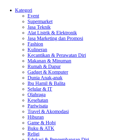
Kategori
Event
Supermarket
Jasa Teknik
Alat Listrik & Elektronik
Jasa Marketing dan Promosi
Fashion
Kulineran
Kecantikan & Perawatan Diri
Makanan & Minuman
Rumah & Dapur
Gadget & Komputer
Dunia Anak-anak
Ibu Hamil & Balita
Selular & IT
Olahraga
Kesehatan
Pariwisata
Travel & Akomodasi
Hiburan
Game & Hobi
Buku & ATK
Religi
Edukasi & Pengembangan Diri