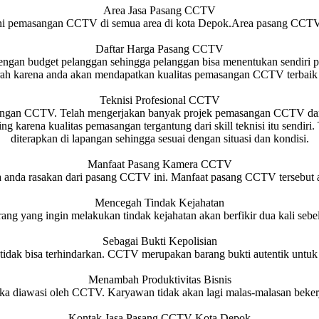
Area Jasa Pasang CCTV
i pemasangan CCTV di semua area di kota Depok.Area pasang CCTV
Daftar Harga Pasang CCTV
n budget pelanggan sehingga pelanggan bisa menentukan sendiri pak
urah karena anda akan mendapatkan kualitas pemasangan CCTV terbaik 
Teknisi Profesional CCTV
an CCTV. Telah mengerjakan banyak projek pemasangan CCTV dari skala
g karena kualitas pemasangan tergantung dari skill teknisi itu sendir
diterapkan di lapangan sehingga sesuai dengan situasi dan kondisi.
Manfaat Pasang Kamera CCTV
 anda rasakan dari pasang CCTV ini. Manfaat pasang CCTV tersebut ant
Mencegah Tindak Kejahatan
g yang ingin melakukan tindak kejahatan akan berfikir dua kali sebe
Sebagai Bukti Kepolisian
 tidak bisa terhindarkan. CCTV merupakan barang bukti autentik untu
Menambah Produktivitas Bisnis
ika diawasi oleh CCTV. Karyawan tidak akan lagi malas-malasan beker
Kontak Jasa Pasang CCTV Kota Depok