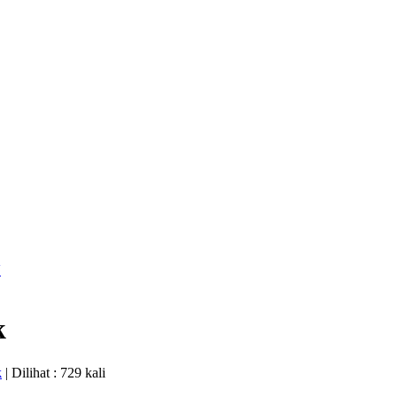
V
k
k
| Dilihat : 729 kali