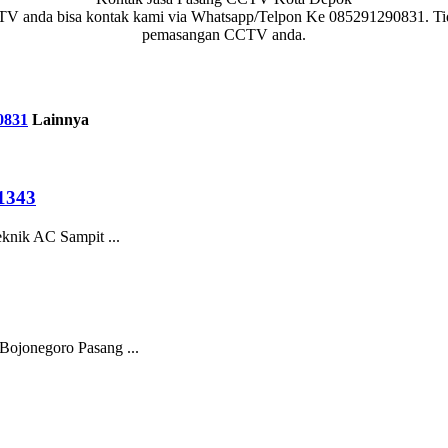
CTV anda bisa kontak kami via Whatsapp/Telpon Ke 085291290831. Ti
pemasangan CCTV anda.
0831
Lainnya
1343
nik AC Sampit ...
ojonegoro Pasang ...