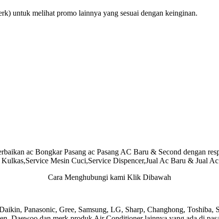
rk) untuk melihat promo lainnya yang sesuai dengan keinginan.
aikan ac Bongkar Pasang ac Pasang AC Baru & Second dengan respon
e Kulkas,Service Mesin Cuci,Service Dispencer,Jual Ac Baru & Jual Ac
Cara Menghubungi kami Klik Dibawah
ikin, Panasonic, Gree, Samsung, LG, Sharp, Changhong, Toshiba, Sany
n, Daewoo dan merk produk Air Conditioner lainnya yang ada di pasar