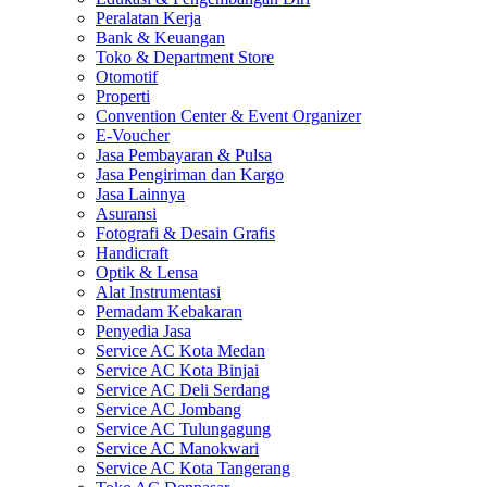
Peralatan Kerja
Bank & Keuangan
Toko & Department Store
Otomotif
Properti
Convention Center & Event Organizer
E-Voucher
Jasa Pembayaran & Pulsa
Jasa Pengiriman dan Kargo
Jasa Lainnya
Asuransi
Fotografi & Desain Grafis
Handicraft
Optik & Lensa
Alat Instrumentasi
Pemadam Kebakaran
Penyedia Jasa
Service AC Kota Medan
Service AC Kota Binjai
Service AC Deli Serdang
Service AC Jombang
Service AC Tulungagung
Service AC Manokwari
Service AC Kota Tangerang