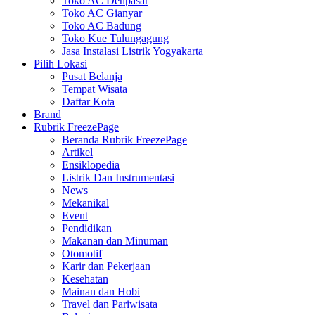
Toko AC Denpasar
Toko AC Gianyar
Toko AC Badung
Toko Kue Tulungagung
Jasa Instalasi Listrik Yogyakarta
Pilih Lokasi
Pusat Belanja
Tempat Wisata
Daftar Kota
Brand
Rubrik FreezePage
Beranda Rubrik FreezePage
Artikel
Ensiklopedia
Listrik Dan Instrumentasi
News
Mekanikal
Event
Pendidikan
Makanan dan Minuman
Otomotif
Karir dan Pekerjaan
Kesehatan
Mainan dan Hobi
Travel dan Pariwisata