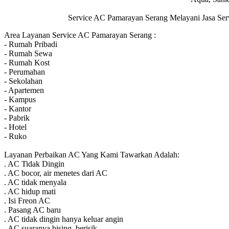
Service AC Pamarayan Serang Melayani Jasa Serv
Area Layanan Service AC Pamarayan Serang :
- Rumah Pribadi
- Rumah Sewa
- Rumah Kost
- Perumahan
- Sekolahan
- Apartemen
- Kampus
- Kantor
- Pabrik
- Hotel
- Ruko
Layanan Perbaikan AC Yang Kami Tawarkan Adalah:
. AC Tidak Dingin
. AC bocor, air menetes dari AC
. AC tidak menyala
. AC hidup mati
. Isi Freon AC
. Pasang AC baru
. AC tidak dingin hanya keluar angin
. AC suaranya bising, berisik