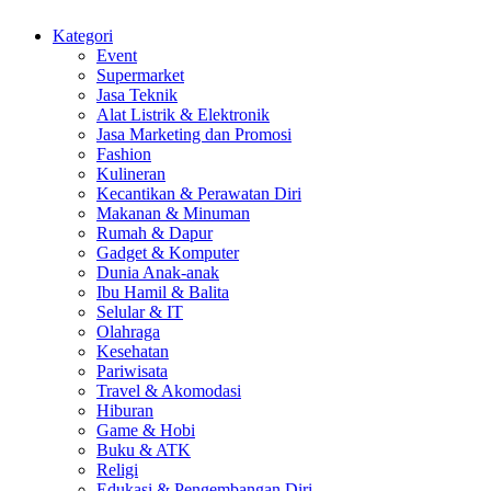
Kategori
Event
Supermarket
Jasa Teknik
Alat Listrik & Elektronik
Jasa Marketing dan Promosi
Fashion
Kulineran
Kecantikan & Perawatan Diri
Makanan & Minuman
Rumah & Dapur
Gadget & Komputer
Dunia Anak-anak
Ibu Hamil & Balita
Selular & IT
Olahraga
Kesehatan
Pariwisata
Travel & Akomodasi
Hiburan
Game & Hobi
Buku & ATK
Religi
Edukasi & Pengembangan Diri