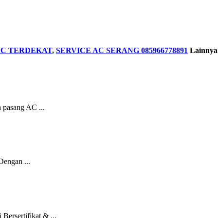
AC TERDEKAT
,
SERVICE AC SERANG 085966778891
Lainnya
 pasang AC ...
engan ...
ersertifikat & ...