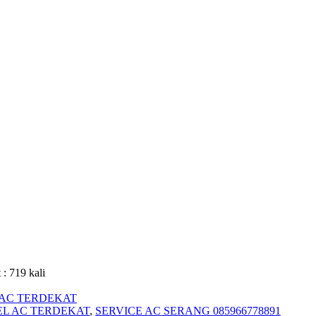
 : 719 kali
 AC TERDEKAT
L AC TERDEKAT
,
SERVICE AC SERANG 085966778891