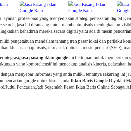
h layanan profesional yang menyediakan strategi pemasaran digital De
 search, jasa ini dirancang untuk membantu bisnis meningkatkan visibi
ngkatkan kehadiran mereka secara digital yaitu ada di mesin pencaria
iliki pengetahuan mendalam tentang tren pasar lokal dan perilaku 
uhan khusus setiap bisnis, termasuk optimasi mesin pencari (SEO), mana
integrasi,
jasa pasang iklan google
ini bertujuan untuk memberikan s
ukungan yang komprehensif ini mencakup analisis kinerja, pelacakan ha
dengan menyebar informasi yang anda miliki, tentunya sekarang ini j
n pencarian google untuk bisnis anda.
Iklan Baris Google
Diyakini M
Judul Pencarian.Jadi Segeralah Pesan Iklan Baris Online Sebagai A