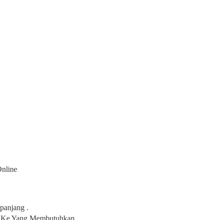
Online
panjang .
n Ke Yang Membutuhkan