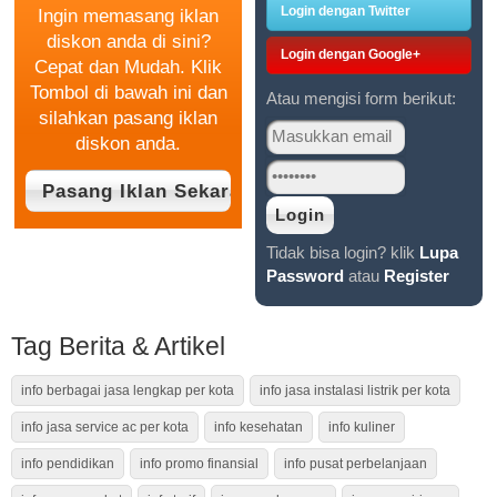
Login dengan Twitter
Ingin memasang iklan
diskon anda di sini?
Login dengan Google+
Cepat dan Mudah. Klik
Tombol di bawah ini dan
Atau mengisi form berikut:
silahkan pasang iklan
diskon anda.
Tidak bisa login? klik
Lupa
Password
atau
Register
Tag Berita & Artikel
info berbagai jasa lengkap per kota
info jasa instalasi listrik per kota
info jasa service ac per kota
info kesehatan
info kuliner
info pendidikan
info promo finansial
info pusat perbelanjaan