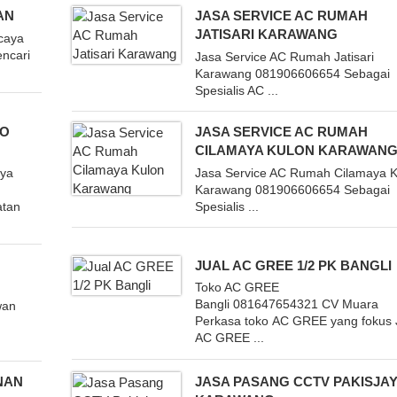
AN
JASA SERVICE AC RUMAH
JATISARI KARAWANG
caya
ncari
Jasa Service AC Rumah Jatisari
Karawang 081906606654 Sebagai
Spesialis AC ...
JO
JASA SERVICE AC RUMAH
CILAMAYA KULON KARAWAN
aya
Jasa Service AC Rumah Cilamaya K
Karawang 081906606654 Sebagai
atan
Spesialis ...
N
JUAL AC GREE 1/2 PK BANGLI
Toko AC GREE
Bangli 081647654321 CV Muara
wan
Perkasa toko AC GREE yang fokus 
AC GREE ...
NAN
JASA PASANG CCTV PAKISJA