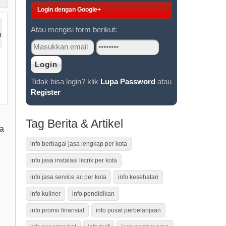
Login dengan Google+
Atau mengisi form berikut:
Tidak bisa login? klik
Lupa Password
atau
Register
Tag Berita & Artikel
a
info berbagai jasa lengkap per kota
info jasa instalasi listrik per kota
info jasa service ac per kota
info kesehatan
info kuliner
info pendidikan
info promo finansial
info pusat perbelanjaan