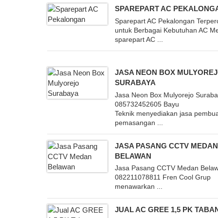
SPAREPART AC PEKALONG
Sparepart AC Pekalongan Terper
untuk Berbagai Kebutuhan AC Me
sparepart AC ...
JASA NEON BOX MULYORE
SURABAYA
Jasa Neon Box Mulyorejo Surab
085732452605 Bayu
Teknik menyediakan jasa pembu
pemasangan ...
JASA PASANG CCTV MEDA
BELAWAN
Jasa Pasang CCTV Medan Bela
082211078811 Fren Cool Grup
menawarkan ...
JUAL AC GREE 1,5 PK TABA