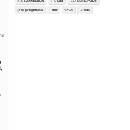
info supermarket
info tarif
jasa pembayaran
jasa pengiriman
listrik
travel
wisata
an
an
,
i