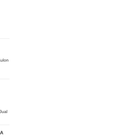
G
ulon
Jual
YA