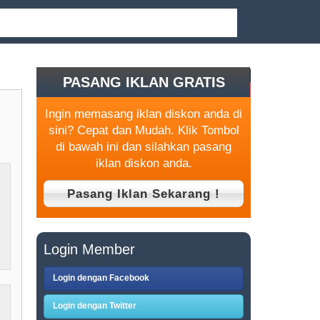
PASANG IKLAN GRATIS
Ingin memasang iklan diskon anda di
sini? Cepat dan Mudah. Klik Tombol
di bawah ini dan silahkan pasang
iklan diskon anda.
Login Member
Login dengan Facebook
Login dengan Twitter