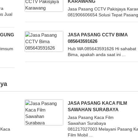
KARAWANG
ra
Jasa Pasang CCTV Pakisjaya Kara
s Jual
081906606654 Solusi Tepat Pasang 
AGUNG
JASA PASANG CCTV BIMA
085643591626
Dimsum
Hub WA 085643591626 Hi sahabat
Bima, apakah anda saat ini ...
ya
JASA PASANG KACA FILM
SAWAHAN SURABAYA
Jasa Pasang Kaca Film
Sawahan Surabaya
 Kaca
081217027003 Melayani Pasang K
Film Mobil ...