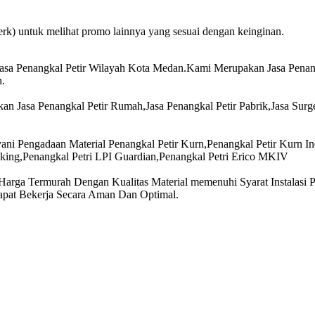
rk) untuk melihat promo lainnya yang sesuai dengan keinginan.
asa Penangkal Petir Wilayah Kota Medan.Kami Merupakan Jasa Penangk
h.
n Jasa Penangkal Petir Rumah,Jasa Penangkal Petir Pabrik,Jasa Surge
ni Pengadaan Material Penangkal Petir Kurn,Penangkal Petir Kurn In
Viking,Penangkal Petri LPI Guardian,Penangkal Petri Erico MKIV
rga Termurah Dengan Kualitas Material memenuhi Syarat Instalasi Pe
Dapat Bekerja Secara Aman Dan Optimal.