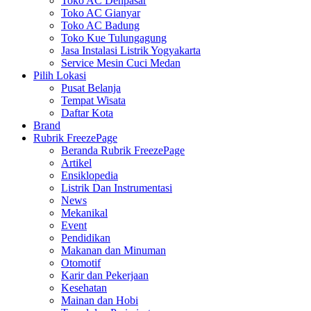
Toko AC Denpasar
Toko AC Gianyar
Toko AC Badung
Toko Kue Tulungagung
Jasa Instalasi Listrik Yogyakarta
Service Mesin Cuci Medan
Pilih Lokasi
Pusat Belanja
Tempat Wisata
Daftar Kota
Brand
Rubrik FreezePage
Beranda Rubrik FreezePage
Artikel
Ensiklopedia
Listrik Dan Instrumentasi
News
Mekanikal
Event
Pendidikan
Makanan dan Minuman
Otomotif
Karir dan Pekerjaan
Kesehatan
Mainan dan Hobi