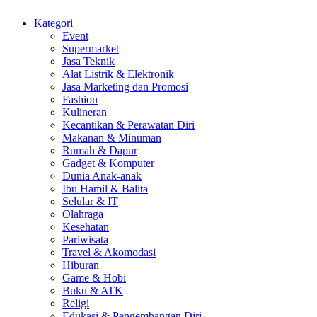
Kategori
Event
Supermarket
Jasa Teknik
Alat Listrik & Elektronik
Jasa Marketing dan Promosi
Fashion
Kulineran
Kecantikan & Perawatan Diri
Makanan & Minuman
Rumah & Dapur
Gadget & Komputer
Dunia Anak-anak
Ibu Hamil & Balita
Selular & IT
Olahraga
Kesehatan
Pariwisata
Travel & Akomodasi
Hiburan
Game & Hobi
Buku & ATK
Religi
Edukasi & Pengembangan Diri