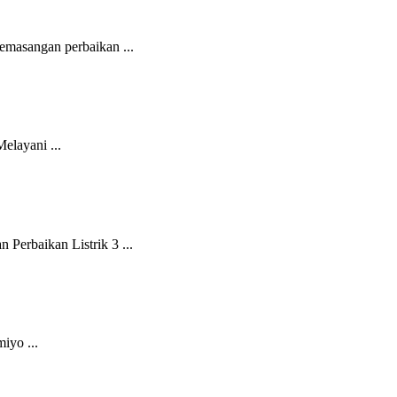
asangan perbaikan ...
layani ...
erbaikan Listrik 3 ...
iyo ...