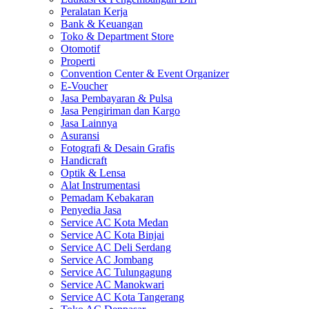
Peralatan Kerja
Bank & Keuangan
Toko & Department Store
Otomotif
Properti
Convention Center & Event Organizer
E-Voucher
Jasa Pembayaran & Pulsa
Jasa Pengiriman dan Kargo
Jasa Lainnya
Asuransi
Fotografi & Desain Grafis
Handicraft
Optik & Lensa
Alat Instrumentasi
Pemadam Kebakaran
Penyedia Jasa
Service AC Kota Medan
Service AC Kota Binjai
Service AC Deli Serdang
Service AC Jombang
Service AC Tulungagung
Service AC Manokwari
Service AC Kota Tangerang