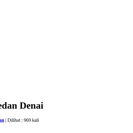
edan Denai
an
| Dilihat : 969 kali