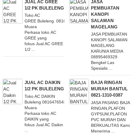
JUAL AC GREE
JASA
1/2 PK BULELENG
PEMBUATAN
KANOPI
Toko AC
SALAMAN
GREE Buleleng 081647654321 CV
MAGELANG
Muara
Perkasa toko AC
JASA PEMBUATAN
GREE yang
KANOPI SALAMAN
fokus Jual AC GREE
MAGELANG
1/2 ...
KARUNIA MEDIA
08895469329
Bengkel Las
Spesialis ...
JUAL AC DAIKIN
BAJA RINGAN
1/2 PK BULELENG
MURAH BANTUL
0821-1310-0387
Toko AC DAIKIN
Buleleng 081647654321 CV
JASA PASANG BAJA
Muara
RINGAN,PLAFON
Perkasa toko AC
GYPSUM,PLAFON
DAIKIN yang
PVC MURAH DAN
fokus Jual AC Daikin
BERKUALITAS Kami
...
Menerima ...