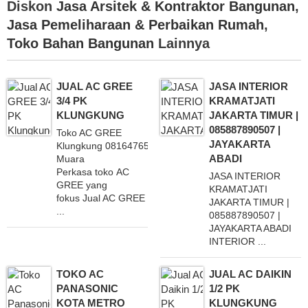
Diskon
Jasa Arsitek & Kontraktor Bangunan
,
Jasa Pemeliharaan & Perbaikan Rumah
,
Toko Bahan Bangunan
Lainnya
JUAL AC GREE
JASA INTERIOR
3/4 PK
KRAMATJATI
KLUNGKUNG
JAKARTA TIMUR |
085887890507 |
Toko AC GREE
JAYAKARTA
Klungkung 081647654321 CV
ABADI
Muara
Perkasa toko AC
JASA INTERIOR
GREE yang
KRAMATJATI
fokus Jual AC GREE
JAKARTA TIMUR |
...
085887890507 |
JAYAKARTA ABADI
INTERIOR ...
TOKO AC
JUAL AC DAIKIN
PANASONIC
1/2 PK
KOTA METRO
KLUNGKUNG