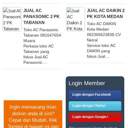
JUAL AC
JUAL AC DAIKIN 2
PANASONIC 2 PK
PK KOTA MEDAN
TABANAN
Toko AC DAIKIN
Kota Medan
Toko AC Panasonic
082366623838 CV
Tabanan 081647654321 CV
Netral
Muara
Service toko AC
Perkasa toko AC
DAIKIN yang
Tabanan yang
fokus Jual ...
fokus Jual AC
Panasonic ...
PASANG IKLAN
Login Member
GRATIS
Login dengan Facebook
Login dengan Twitter
Ingin memasang iklan
diskon anda di sini?
Login dengan Google+
Cepat dan Mudah. Klik
Tombol di bawah ini dan