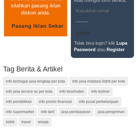
Atau mengisi form berikut:
silahkan pasang iklan
diskon anda.
Tidak bisa login? klik
Lupa
Password
atau
Register
Tag Berita & Artikel
info berbagai jasa lengkap per kota
info jasa instalasi listrik per kota
info jasa service ac per kota
info kesehatan
info kuliner
info pendidikan
info promo finansial
info pusat perbelanjaan
info supermarket
info tarif
jasa pembayaran
jasa pengiriman
listrik
travel
wisata