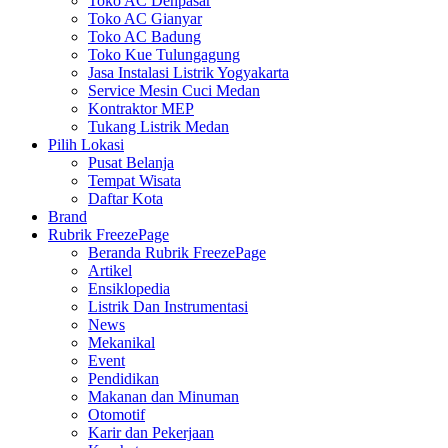
Toko AC Denpasar
Toko AC Gianyar
Toko AC Badung
Toko Kue Tulungagung
Jasa Instalasi Listrik Yogyakarta
Service Mesin Cuci Medan
Kontraktor MEP
Tukang Listrik Medan
Pilih Lokasi
Pusat Belanja
Tempat Wisata
Daftar Kota
Brand
Rubrik FreezePage
Beranda Rubrik FreezePage
Artikel
Ensiklopedia
Listrik Dan Instrumentasi
News
Mekanikal
Event
Pendidikan
Makanan dan Minuman
Otomotif
Karir dan Pekerjaan