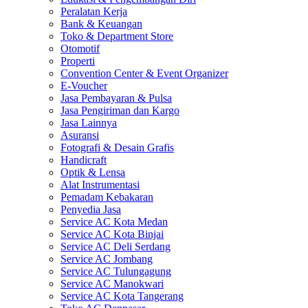
Peralatan Kerja
Bank & Keuangan
Toko & Department Store
Otomotif
Properti
Convention Center & Event Organizer
E-Voucher
Jasa Pembayaran & Pulsa
Jasa Pengiriman dan Kargo
Jasa Lainnya
Asuransi
Fotografi & Desain Grafis
Handicraft
Optik & Lensa
Alat Instrumentasi
Pemadam Kebakaran
Penyedia Jasa
Service AC Kota Medan
Service AC Kota Binjai
Service AC Deli Serdang
Service AC Jombang
Service AC Tulungagung
Service AC Manokwari
Service AC Kota Tangerang