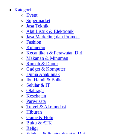
Kategori
Event
Supermarket
Jasa Teknik
Alat Listrik & Elektronik
Jasa Marketing dan Promosi
Fashion
Kulineran
Kecantikan & Perawatan Diri
Makanan & Minuman
Rumah & Dapur
Gadget & Komputer
Dunia Anak-anak
Ibu Hamil & Balita
Selular & IT
Olahraga
Kesehatan
Pariwisata
Travel & Akomodasi
Hiburan
Game & Hobi
Buku & ATK
Religi
Edukasi & Pengembangan Diri