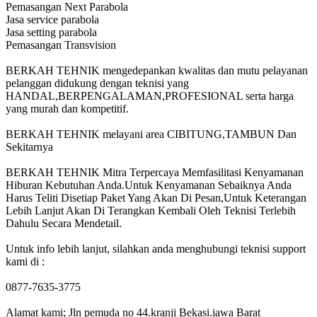
Pemasangan Next Parabola
Jasa service parabola
Jasa setting parabola
Pemasangan Transvision
BERKAH TEHNIK mengedepankan kwalitas dan mutu pelayanan
pelanggan didukung dengan teknisi yang
HANDAL,BERPENGALAMAN,PROFESIONAL serta harga
yang murah dan kompetitif.
BERKAH TEHNIK melayani area CIBITUNG,TAMBUN Dan
Sekitarnya
BERKAH TEHNIK Mitra Terpercaya Memfasilitasi Kenyamanan
Hiburan Kebutuhan Anda.Untuk Kenyamanan Sebaiknya Anda
Harus Teliti Disetiap Paket Yang Akan Di Pesan,Untuk Keterangan
Lebih Lanjut Akan Di Terangkan Kembali Oleh Teknisi Terlebih
Dahulu Secara Mendetail.
Untuk info lebih lanjut, silahkan anda menghubungi teknisi support
kami di :
0877-7635-3775
Alamat kami; Jln pemuda no 44.kranji Bekasi.jawa Barat