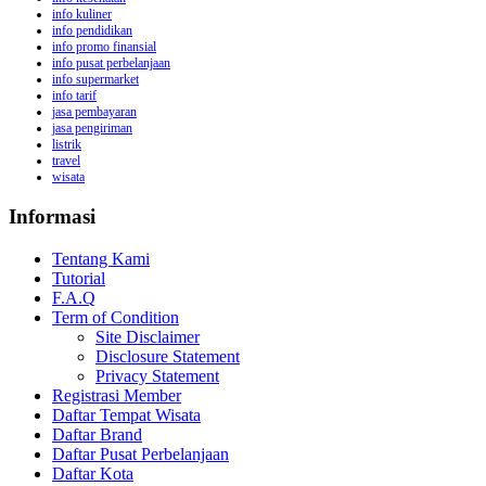
info kuliner
info pendidikan
info promo finansial
info pusat perbelanjaan
info supermarket
info tarif
jasa pembayaran
jasa pengiriman
listrik
travel
wisata
Informasi
Tentang Kami
Tutorial
F.A.Q
Term of Condition
Site Disclaimer
Disclosure Statement
Privacy Statement
Registrasi Member
Daftar Tempat Wisata
Daftar Brand
Daftar Pusat Perbelanjaan
Daftar Kota