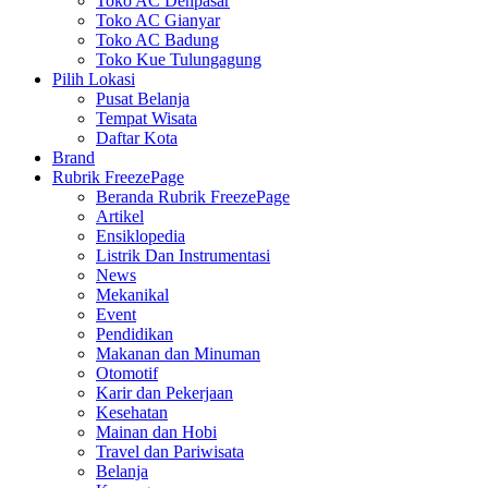
Toko AC Denpasar
Toko AC Gianyar
Toko AC Badung
Toko Kue Tulungagung
Pilih Lokasi
Pusat Belanja
Tempat Wisata
Daftar Kota
Brand
Rubrik FreezePage
Beranda Rubrik FreezePage
Artikel
Ensiklopedia
Listrik Dan Instrumentasi
News
Mekanikal
Event
Pendidikan
Makanan dan Minuman
Otomotif
Karir dan Pekerjaan
Kesehatan
Mainan dan Hobi
Travel dan Pariwisata
Belanja