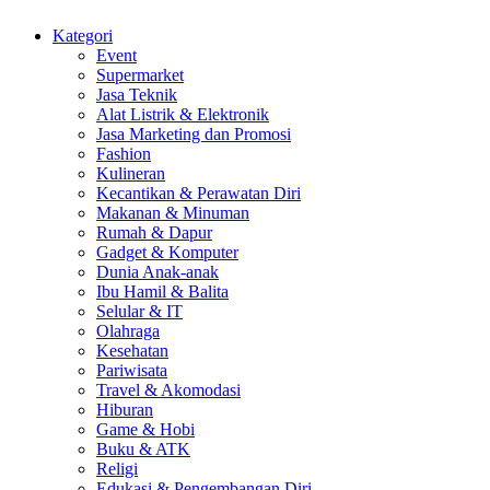
Kategori
Event
Supermarket
Jasa Teknik
Alat Listrik & Elektronik
Jasa Marketing dan Promosi
Fashion
Kulineran
Kecantikan & Perawatan Diri
Makanan & Minuman
Rumah & Dapur
Gadget & Komputer
Dunia Anak-anak
Ibu Hamil & Balita
Selular & IT
Olahraga
Kesehatan
Pariwisata
Travel & Akomodasi
Hiburan
Game & Hobi
Buku & ATK
Religi
Edukasi & Pengembangan Diri