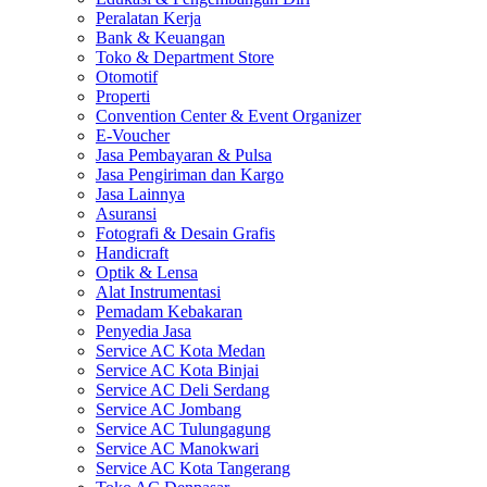
Peralatan Kerja
Bank & Keuangan
Toko & Department Store
Otomotif
Properti
Convention Center & Event Organizer
E-Voucher
Jasa Pembayaran & Pulsa
Jasa Pengiriman dan Kargo
Jasa Lainnya
Asuransi
Fotografi & Desain Grafis
Handicraft
Optik & Lensa
Alat Instrumentasi
Pemadam Kebakaran
Penyedia Jasa
Service AC Kota Medan
Service AC Kota Binjai
Service AC Deli Serdang
Service AC Jombang
Service AC Tulungagung
Service AC Manokwari
Service AC Kota Tangerang