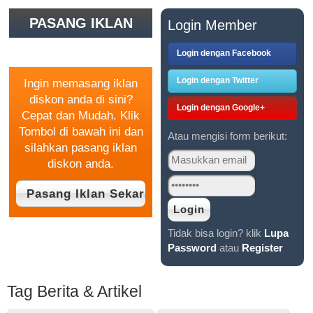
PASANG IKLAN
Login Member
GRATIS
Login dengan Facebook
Login dengan Twitter
Ingin memasang iklan
diskon anda di sini?
Login dengan Google+
Cepat dan Mudah. Klik
Tombol di bawah ini dan
Atau mengisi form berikut:
silahkan pasang iklan
diskon anda.
Tidak bisa login? klik
Lupa
Password
atau
Register
Tag Berita & Artikel