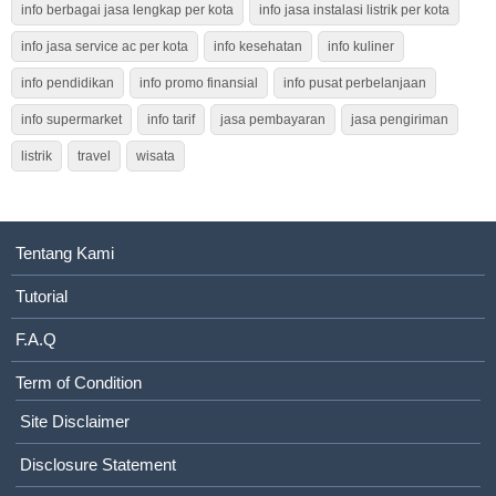
info berbagai jasa lengkap per kota
info jasa instalasi listrik per kota
info jasa service ac per kota
info kesehatan
info kuliner
info pendidikan
info promo finansial
info pusat perbelanjaan
info supermarket
info tarif
jasa pembayaran
jasa pengiriman
listrik
travel
wisata
Tentang Kami
Tutorial
F.A.Q
Term of Condition
Site Disclaimer
Disclosure Statement