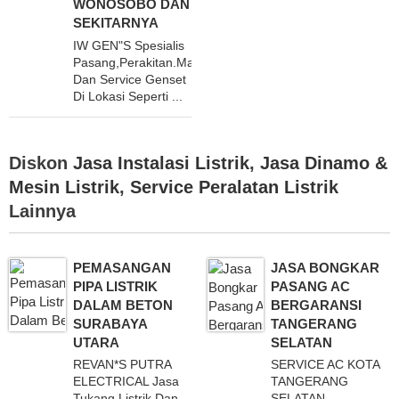
WONOSOBO DAN
SEKITARNYA
IW GEN"S Spesialis
Pasang,Perakitan.Maintanace
Dan Service Genset
Di Lokasi Seperti ...
Diskon
Jasa Instalasi Listrik
,
Jasa Dinamo &
Mesin Listrik
,
Service Peralatan Listrik
Lainnya
PEMASANGAN
JASA BONGKAR
PIPA LISTRIK
PASANG AC
DALAM BETON
BERGARANSI
SURABAYA
TANGERANG
UTARA
SELATAN
REVAN*S PUTRA
SERVICE AC KOTA
ELECTRICAL Jasa
TANGERANG
Tukang Listrik Dan
SELATAN