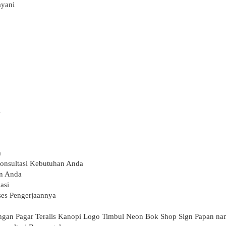
ayani
l
a
onsultasi Kebutuhan Anda
an Anda
asi
ses Pengerjaannya
gan Pagar Teralis Kanopi Logo Timbul Neon Bok Shop Sign Papan na