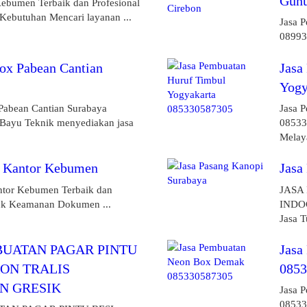
Gunu
ebumen Terbaik dan Profesional
Kebutuhan Mencari layanan ...
Jasa 
08993
ox Pabean Cantian
Jasa
Yogy
Pabean Cantian Surabaya
Jasa 
ayu Teknik menyediakan jasa
08533
Melaya
i Kantor Kebumen
Jasa
ntor Kebumen Terbaik dan
JASA
tuk Keamanan Dokumen ...
INDO
Jasa T
BUATAN PAGAR PINTU
Jasa
KON TRALIS
085
 GRESIK
Jasa 
08533