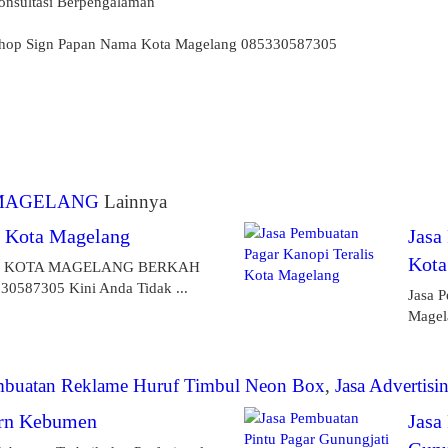
onsultasi Berpengalaman
Shop Sign Papan Nama Kota Magelang 085330587305
 MAGELANG
Lainnya
s Kota Magelang
Jasa
Kota
S KOTA MAGELANG BERKAH
587305 Kini Anda Tidak ...
Jasa 
Magel
mbuatan Reklame Huruf Timbul Neon Box
,
Jasa Advertisi
rn Kebumen
Jasa