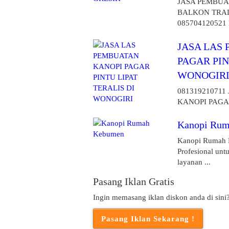
JASA PEMBUA
BALKON TRA
085704120521 
JASA LAS
PAGAR PIN
WONOGIR
081319210711
KANOPI PAGAR 
Kanopi Ru
Kanopi Rumah 
Profesional un
layanan ...
Pasang Iklan Gratis
Ingin memasang iklan diskon anda di sini