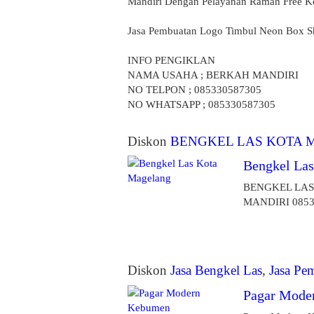
Mandiri Dengan Pelayanan Ramah Free K
Jasa Pembuatan Logo Timbul Neon Box 
INFO PENGIKLAN
NAMA USAHA ; BERKAH MANDIRI
NO TELPON ; 085330587305
NO WHATSAPP ; 085330587305
Diskon
BENGKEL LAS KOTA
Bengkel La
BENGKEL LA
MANDIRI 085330
Diskon
Jasa Bengkel Las
,
Jasa Pe
Pagar Mode