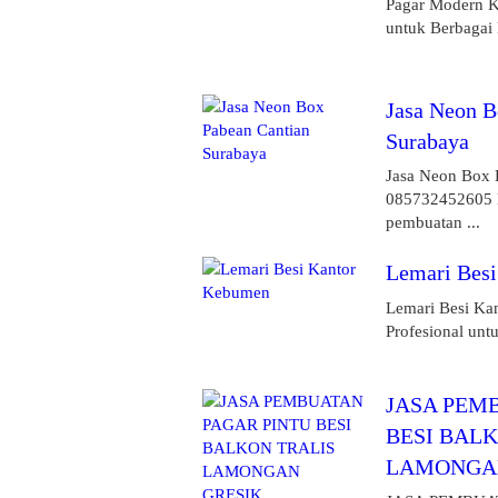
Pagar Modern K
untuk Berbagai 
Jasa Neon B
Surabaya
Jasa Neon Box 
085732452605 B
pembuatan ...
Lemari Bes
Lemari Besi Ka
Profesional un
JASA PEM
BESI BAL
LAMONGAN