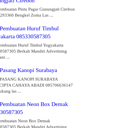
ngjati Cirebon
Pembuatan Pintu Pagar Gunungjati Cirebon
293360 Bengkel Zoma Las ...
 Pembuatan Huruf Timbul
akarta 085330587305
Pembuatan Huruf Timbul Yogyakarta
0587305 Berkah Mandiri Advertising
ni ...
 Pasang Kanopi Surabaya
 PASANG KANOPI SURABAYA
CIPTA CAHAYA ABADI 085706636147
ukang las ...
 Pembuatan Neon Box Demak
330587305
Pembuatan Neon Box Demak
0587305 Berkah Mandiri Advertising