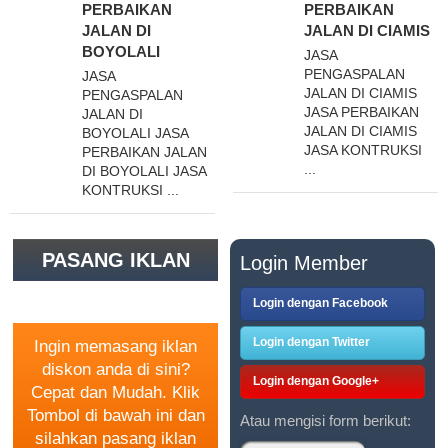
PERBAIKAN
PERBAIKAN
JALAN DI
JALAN DI CIAMIS
BOYOLALI
JASA
PENGASPALAN
JASA
JALAN DI CIAMIS
PENGASPALAN
JASA PERBAIKAN
JALAN DI
JALAN DI CIAMIS
BOYOLALI JASA
JASA KONTRUKSI
PERBAIKAN JALAN
...
DI BOYOLALI JASA
KONTRUKSI ...
PASANG IKLAN
Login Member
GRATIS
Login dengan Facebook
Login dengan Twitter
Ingin memasang iklan
diskon anda di sini?
Login dengan Google+
Cepat dan Mudah. Klik
Tombol di bawah ini dan
Atau mengisi form berikut:
silahkan pasang iklan