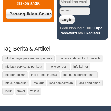
diskon anda.
Tidak bisa login? klik
Lupa
Password
atau
Register
Tag Berita & Artikel
info berbagai jasa lengkap per kota
info jasa instalasi listrik per kota
info jasa service ac per kota
info kesehatan
info kuliner
info pendidikan
info promo finansial
info pusat perbelanjaan
info supermarket
info tarif
jasa pembayaran
jasa pengiriman
listrik
travel
wisata