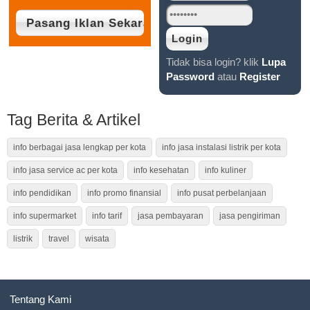
Tidak bisa login? klik
Lupa
Password
atau
Register
Tag Berita & Artikel
info berbagai jasa lengkap per kota
info jasa instalasi listrik per kota
info jasa service ac per kota
info kesehatan
info kuliner
info pendidikan
info promo finansial
info pusat perbelanjaan
info supermarket
info tarif
jasa pembayaran
jasa pengiriman
listrik
travel
wisata
Tentang Kami