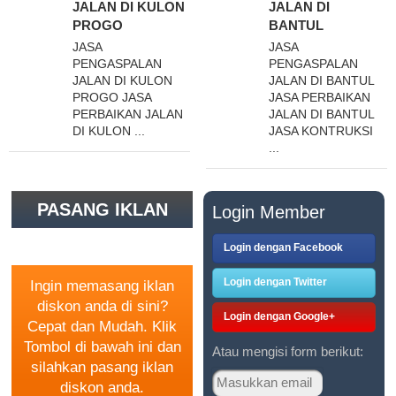
JALAN DI KULON
JALAN DI
PROGO
BANTUL
JASA
JASA
PENGASPALAN
PENGASPALAN
JALAN DI KULON
JALAN DI BANTUL
PROGO JASA
JASA PERBAIKAN
PERBAIKAN JALAN
JALAN DI BANTUL
DI KULON ...
JASA KONTRUKSI
...
PASANG IKLAN
Login Member
GRATIS
Login dengan Facebook
Login dengan Twitter
Ingin memasang iklan
diskon anda di sini?
Login dengan Google+
Cepat dan Mudah. Klik
Tombol di bawah ini dan
Atau mengisi form berikut:
silahkan pasang iklan
diskon anda.