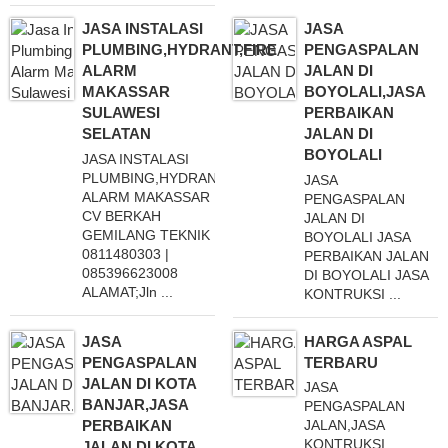
JASA INSTALASI
JASA
PLUMBING,HYDRANT,FIRE
PENGASPALAN
ALARM
JALAN DI
MAKASSAR
BOYOLALI,JASA
SULAWESI
PERBAIKAN
SELATAN
JALAN DI
BOYOLALI
JASA INSTALASI
PLUMBING,HYDRANT,FIRE
JASA
ALARM MAKASSAR
PENGASPALAN
CV BERKAH
JALAN DI
GEMILANG TEKNIK
BOYOLALI JASA
0811480303 |
PERBAIKAN JALAN
085396623008
DI BOYOLALI JASA
ALAMAT;Jln ...
KONTRUKSI ...
JASA
HARGA ASPAL
PENGASPALAN
TERBARU
JALAN DI KOTA
JASA
BANJAR,JASA
PENGASPALAN
PERBAIKAN
JALAN,JASA
KONTRUKSI
JALAN DI KOTA