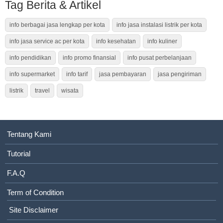
Tag Berita & Artikel
info berbagai jasa lengkap per kota
info jasa instalasi listrik per kota
info jasa service ac per kota
info kesehatan
info kuliner
info pendidikan
info promo finansial
info pusat perbelanjaan
info supermarket
info tarif
jasa pembayaran
jasa pengiriman
listrik
travel
wisata
Tentang Kami
Tutorial
F.A.Q
Term of Condition
Site Disclaimer