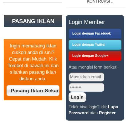
KONTRUKSI ...
PASANG IKLAN
Login Member
GRATIS
Login dengan Facebook
Login dengan Twitter
Ingin memasang iklan
diskon anda di sini?
Login dengan Google+
Cepat dan Mudah. Klik
Tombol di bawah ini dan
Atau mengisi form berikut:
silahkan pasang iklan
diskon anda.
Tidak bisa login? klik
Lupa
Password
atau
Register