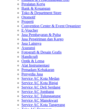
Peralatan Kerja
Bank & Keuangan
Toko & Department Store
Otomotif
Properti
Convention Center & Event Organizer
E-Voucher
Jasa Pembayaran & Pulsa
Jasa Pengiriman dan Kargo
Jasa Lainnya
Asuransi
Fotografi & Desain Grafis
Handicraft
Optik & Lensa
Alat Instrumentasi
Pemadam Kebakaran
Penyedia Jasa
Service AC Kota Medan
Service AC Kota Binjai
Service AC Deli Serdang
Service AC Jombang
Service AC Tulungagung
Service AC Manokwari
Service AC Kota Tangerang