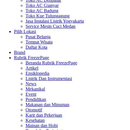
Toko AC Denpasar
Toko AC Gianyar
Toko AC Badung
Toko Kue Tulungagung
Jasa Instalasi Listrik Yogyakarta
Service Mesin Cuci Medan
Pilih Lokasi
Pusat Belanja
Tempat Wisata
Daftar Kota
Brand
Rubrik FreezePage
Beranda Rubrik FreezePage
Artikel
Ensiklopedia
Listrik Dan Instrumentasi
News
Mekanikal
Event
Pendidikan
Makanan dan Minuman
Otomotif
Karir dan Pekerjaan
Kesehatan
Mainan dan Hobi