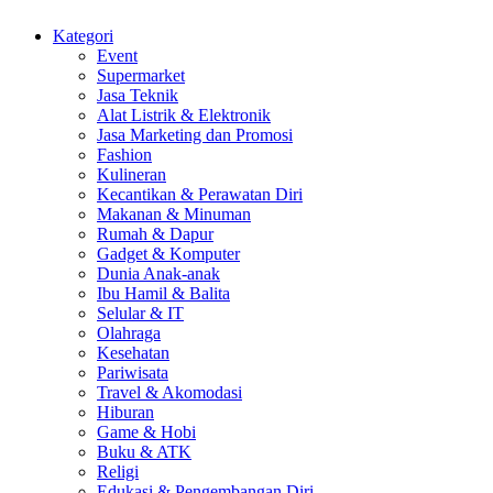
Kategori
Event
Supermarket
Jasa Teknik
Alat Listrik & Elektronik
Jasa Marketing dan Promosi
Fashion
Kulineran
Kecantikan & Perawatan Diri
Makanan & Minuman
Rumah & Dapur
Gadget & Komputer
Dunia Anak-anak
Ibu Hamil & Balita
Selular & IT
Olahraga
Kesehatan
Pariwisata
Travel & Akomodasi
Hiburan
Game & Hobi
Buku & ATK
Religi
Edukasi & Pengembangan Diri