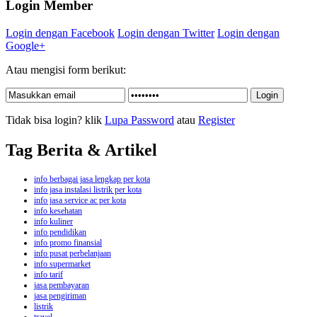
Login Member
Login dengan Facebook
Login dengan Twitter
Login dengan
Google+
Atau mengisi form berikut:
Tidak bisa login? klik
Lupa Password
atau
Register
Tag Berita & Artikel
info berbagai jasa lengkap per kota
info jasa instalasi listrik per kota
info jasa service ac per kota
info kesehatan
info kuliner
info pendidikan
info promo finansial
info pusat perbelanjaan
info supermarket
info tarif
jasa pembayaran
jasa pengiriman
listrik
travel