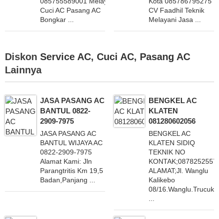
085755589001 Melayani
Kota 085786795275
Cuci AC Pasang AC
CV Faadhil Teknik
Bongkar ...
Melayani Jasa ...
Diskon
Service AC
,
Cuci AC
,
Pasang AC
Lainnya
JASA PASANG AC
BENGKEL AC
BANTUL 0822-
KLATEN
2909-7975
081280602056
JASA PASANG AC
BENGKEL AC
BANTUL WIJAYA AC
KLATEN SIDIQ
0822-2909-7975
TEKNIK NO
Alamat Kami: Jln
KONTAK;0878252557
Parangtritis Km 19,5
ALAMAT;Jl. Wanglu
Badan,Panjang ...
Kalikebo
08/16.Wanglu.Trucuk.
...