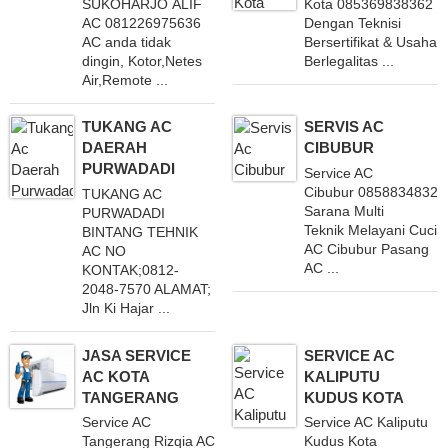
SUKOHARJO ALIF
Kota 085369838362
AC 081226975636
Dengan Teknisi
AC anda tidak
Bersertifikat & Usaha
dingin, Kotor,Netes
Berlegalitas ...
Air,Remote ...
TUKANG AC
SERVIS AC
DAERAH
CIBUBUR
PURWADADI
Service AC
Cibubur 08588348329
TUKANG AC
Sarana Multi
PURWADADI
Teknik Melayani Cuci
BINTANG TEHNIK
AC Cibubur Pasang
AC NO
AC ...
KONTAK;0812-
2048-7570 ALAMAT;
Jln Ki Hajar ...
JASA SERVICE
SERVICE AC
AC KOTA
KALIPUTU
TANGERANG
KUDUS KOTA
Service AC
Service AC Kaliputu
Tangerang Rizqia AC
Kudus Kota