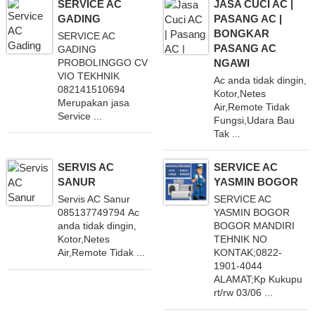
SERVICE AC
JASA CUCI AC |
GADING
PASANG AC |
BONGKAR
SERVICE AC
PASANG AC
GADING
NGAWI
PROBOLINGGO CV
VIO TEKHNIK
Ac anda tidak dingin,
082141510694
Kotor,Netes
Merupakan jasa
Air,Remote Tidak
Service ...
Fungsi,Udara Bau
Tak ...
SERVIS AC
SERVICE AC
SANUR
YASMIN BOGOR
Servis AC Sanur
SERVICE AC
085137749794 Ac
YASMIN BOGOR
anda tidak dingin,
BOGOR MANDIRI
Kotor,Netes
TEHNIK NO
Air,Remote Tidak ...
KONTAK;0822-
1901-4044
ALAMAT;Kp Kukupu
rt/rw 03/06 ...