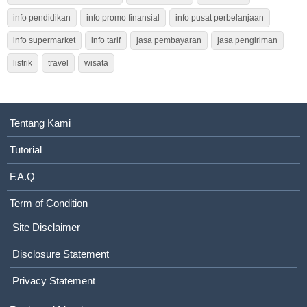
info pendidikan
info promo finansial
info pusat perbelanjaan
info supermarket
info tarif
jasa pembayaran
jasa pengiriman
listrik
travel
wisata
Tentang Kami
Tutorial
F.A.Q
Term of Condition
Site Disclaimer
Disclosure Statement
Privacy Statement