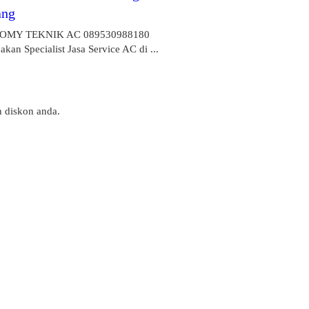
ang
OMY TEKNIK AC 089530988180
kan Specialist Jasa Service AC di ...
n diskon anda.