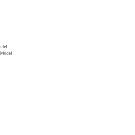
odel
 Model