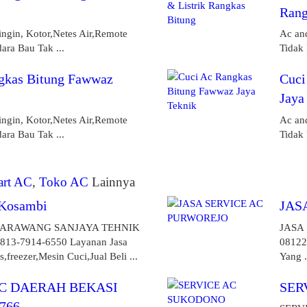
Rang
ingin, Kotor,Netes Air,Remote
Ac and
ara Bau Tak ...
Tidak 
gkas Bitung Fawwaz
Cuci
Jaya
ingin, Kotor,Netes Air,Remote
Ac and
ara Bau Tak ...
Tidak 
art AC
,
Toko AC
Lainnya
 Kosambi
JAS
KARAWANG SANJAYA TEHNIK
JASA
3-7914-6550 Layanan Jasa
08122
s,freezer,Mesin Cuci,Jual Beli ...
Yang .
AC DAERAH BEKASI
SER
1766