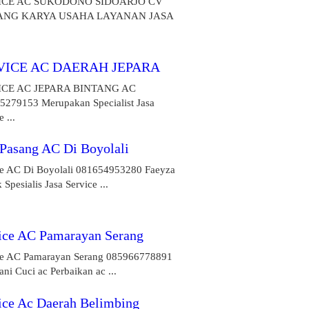
ICE AC SUKODONO SIDOARJO CV
ANG KARYA USAHA LAYANAN JASA
VICE AC DAERAH JEPARA
ICE AC JEPARA BINTANG AC
5279153 Merupakan Specialist Jasa
 ...
 Pasang AC Di Boyolali
ce AC Di Boyolali 081654953280 Faeyza
 Spesialis Jasa Service ...
ice AC Pamarayan Serang
ce AC Pamarayan Serang 085966778891
ni Cuci ac Perbaikan ac ...
ice Ac Daerah Belimbing