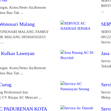
SERV
BINT
ingin, Kotor,Netes Air,Remote
...
ara Bau Tak ...
 Wonosari Malang
SER
WONOSARI MALANG FAMILY
SERV
IK MALANG 085604502633
08122
...
Service
e Kulkas Laweyan
Jasa
Servi
Teknik
ingin, Kotor,Netes Air,Remote
ara Bau Tak ...
Curug
Serv
g Profesional dan
Servi
 CV Rizqia AC Mencari ...
Melaya
AC PADURENAN KOTA
Serv