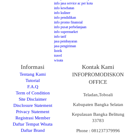
info jasa service ac per kota
info kesehatan
info kuliner
info pendidikan
info promo finansial
info pusat perbelanjaan
info supermarket
info tarif
jasa pembayaran
jasa pengiriman
listrik
travel
wisata
Informasi
Kontak Kami
Tentang Kami
INFOPROMODISKON
Tutorial
OFFICE
F.A.Q
Term of Condition
Teladan,Toboali
Site Disclaimer
Kabupaten Bangka Selatan
Disclosure Statement
Privacy Statement
Kepulauan Bangka Belitung
Registrasi Member
33783
Daftar Tempat Wisata
Daftar Brand
Phone : 081237379996