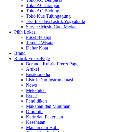
Toko AC Denpasar
Toko AC Gianyar
Toko AC Badung
Toko Kue Tulungagung
Jasa Instalasi Listrik Yogyakarta
Service Mesin Cuci Medan
Pilih Lokasi
Pusat Belanja
Tempat Wisata
Daftar Kota
Brand
Rubrik FreezePage
Beranda Rubrik FreezePage
Artikel
Ensiklopedia
Listrik Dan Instrumentasi
News
Mekanikal
Event
Pendidikan
Makanan dan Minuman
Otomotif
Karir dan Pekerjaan
Kesehatan
Mainan dan Hobi