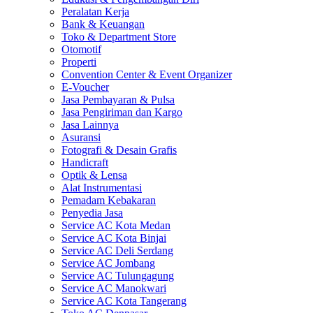
Peralatan Kerja
Bank & Keuangan
Toko & Department Store
Otomotif
Properti
Convention Center & Event Organizer
E-Voucher
Jasa Pembayaran & Pulsa
Jasa Pengiriman dan Kargo
Jasa Lainnya
Asuransi
Fotografi & Desain Grafis
Handicraft
Optik & Lensa
Alat Instrumentasi
Pemadam Kebakaran
Penyedia Jasa
Service AC Kota Medan
Service AC Kota Binjai
Service AC Deli Serdang
Service AC Jombang
Service AC Tulungagung
Service AC Manokwari
Service AC Kota Tangerang