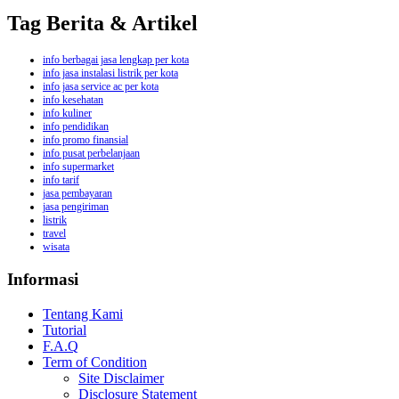
Tag Berita & Artikel
info berbagai jasa lengkap per kota
info jasa instalasi listrik per kota
info jasa service ac per kota
info kesehatan
info kuliner
info pendidikan
info promo finansial
info pusat perbelanjaan
info supermarket
info tarif
jasa pembayaran
jasa pengiriman
listrik
travel
wisata
Informasi
Tentang Kami
Tutorial
F.A.Q
Term of Condition
Site Disclaimer
Disclosure Statement