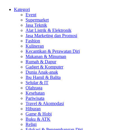
Kategori
Event
Supermarket
Jasa Teknik
Alat Listrik & Elektronik
Jasa Marketing dan Promosi
Fashion
Kulineran
Kecantikan & Perawatan Diri
Makanan & Minuman
Rumah & Dapur
Gadget & Komputer
Dunia Anak-anak
Ibu Hamil & Balita
Selular & IT
Olahraga
Kesehatan
Pariwisata
Travel & Akomodasi
Hiburan
Game & Hobi
Buku & ATK
Religi
Edukasi & Pengembangan Diri