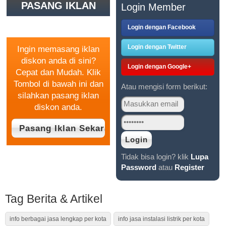
PASANG IKLAN
Login Member
GRATIS
Login dengan Facebook
Login dengan Twitter
Ingin memasang iklan
diskon anda di sini?
Login dengan Google+
Cepat dan Mudah. Klik
Tombol di bawah ini dan
Atau mengisi form berikut:
silahkan pasang iklan
diskon anda.
Tidak bisa login? klik
Lupa
Password
atau
Register
Tag Berita & Artikel
info berbagai jasa lengkap per kota
info jasa instalasi listrik per kota