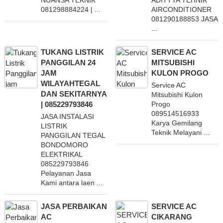
081298884224 | ...
AIRCONDITIONER
081290188853 JASA
...
TUKANG LISTRIK
SERVICE AC
PANGGILAN 24
MITSUBISHI
JAM
KULON PROGO
WILAYAHTEGAL
Service AC
DAN SEKITARNYA
Mitsubishi Kulon
| 085229793846
Progo
089514516933
JASA INSTALASI
Karya Gemilang
LISTRIK
Teknik Melayani ...
PANGGILAN TEGAL
BONDOMORO
ELEKTRIKAL
085229793846
Pelayanan Jasa
Kami antara laen ...
JASA PERBAIKAN
SERVICE AC
AC
CIKARANG