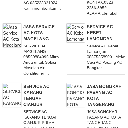
KONTAK;0823-
AC 085233321924
2286-8959
Kami memberikan ...
ALAMAT;Jengkol ...
JASA SERVICE
SERVICE AC
AC KOTA
KEBET
MAGELANG
LAMONGAN
SERVICE AC
Service AC Kebet
MAGELANG
Lamongan
08569884096 Mitra
085755589001 Melaya
Anda untuk Solusi
Cuci AC Pasang AC
Masalah Air
Bongkar ...
Conditioner ...
SERVICE AC
JASA BONGKAR
KARANG
PASANG AC
TENGAH
KOTA
CIANJUR
TANGERANG
SERVICE AC
JASA BONGKAR
KARANG TENGAH
PASANG AC KOTA
CIANJUR PRIMA
TANGERANG
NUANSA TEKNIK
ADITTYA TEHNIK