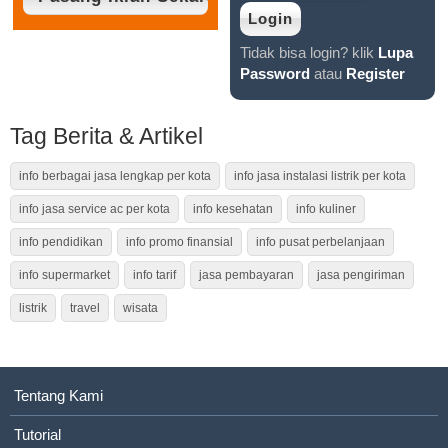
Tidak bisa login? klik
Lupa
Password
atau
Register
Tag Berita & Artikel
info berbagai jasa lengkap per kota
info jasa instalasi listrik per kota
info jasa service ac per kota
info kesehatan
info kuliner
info pendidikan
info promo finansial
info pusat perbelanjaan
info supermarket
info tarif
jasa pembayaran
jasa pengiriman
listrik
travel
wisata
Tentang Kami
Tutorial