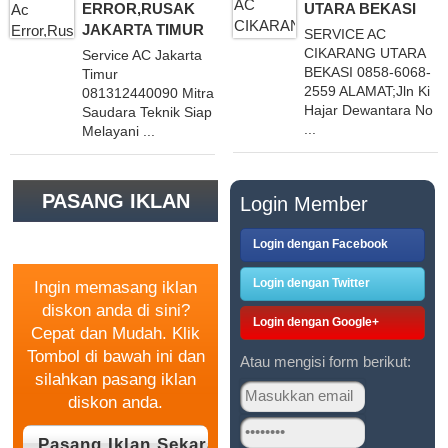
ERROR,RUSAK
UTARA BEKASI
JAKARTA TIMUR
SERVICE AC
CIKARANG UTARA
Service AC Jakarta
BEKASI 0858-6068-
Timur
2559 ALAMAT;Jln Ki
081312440090 Mitra
Hajar Dewantara No
Saudara Teknik Siap
...
Melayani ...
PASANG IKLAN
Login Member
GRATIS
Login dengan Facebook
Login dengan Twitter
Ingin memasang iklan
diskon anda di sini?
Login dengan Google+
Cepat dan Mudah. Klik
Tombol di bawah ini dan
Atau mengisi form berikut:
silahkan pasang iklan
diskon anda.