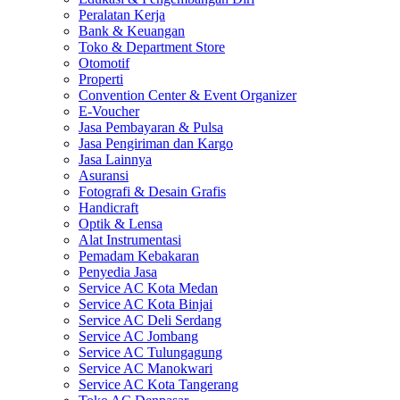
Peralatan Kerja
Bank & Keuangan
Toko & Department Store
Otomotif
Properti
Convention Center & Event Organizer
E-Voucher
Jasa Pembayaran & Pulsa
Jasa Pengiriman dan Kargo
Jasa Lainnya
Asuransi
Fotografi & Desain Grafis
Handicraft
Optik & Lensa
Alat Instrumentasi
Pemadam Kebakaran
Penyedia Jasa
Service AC Kota Medan
Service AC Kota Binjai
Service AC Deli Serdang
Service AC Jombang
Service AC Tulungagung
Service AC Manokwari
Service AC Kota Tangerang