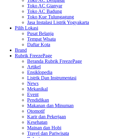
Toko AC Denpasar
Toko AC Gianyar
Toko AC Badung
Toko Kue Tulungagung
Jasa Instalasi Listrik Yogyakarta
Pilih Lokasi
Pusat Belanja
Tempat Wisata
Daftar Kota
Brand
Rubrik FreezePage
Beranda Rubrik FreezePage
Artikel
Ensiklopedia
Listrik Dan Instrumentasi
News
Mekanikal
Event
Pendidikan
Makanan dan Minuman
Otomotif
Karir dan Pekerjaan
Kesehatan
Mainan dan Hobi
Travel dan Pariwisata