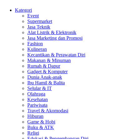
Kategori
Event
Supermarket
Jasa Teknik
Alat Listrik & Elektronik
Jasa Marketing dan Promosi
Fashion
Kulineran
Kecantikan & Perawatan Diri
Makanan & Minuman
Rumah & Dapur
Gadget & Komputer
Dunia Anak-anak
Ibu Hamil & Balita
Selular & IT
Olahraga
Kesehatan
Pariwisata
Travel & Akomodasi
Hiburan
Game & Hobi
Buku & ATK
Religi
Edukasi & Pengembangan Diri