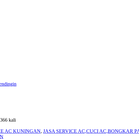
endingin
1366 kali
CE AC KUNINGAN
,
JASA SERVICE AC,CUCI AC,BONGKAR 
AN