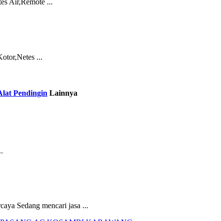
s Air,Remote ...
tor,Netes ...
Alat Pendingin
Lainnya
.
aya Sedang mencari jasa ...