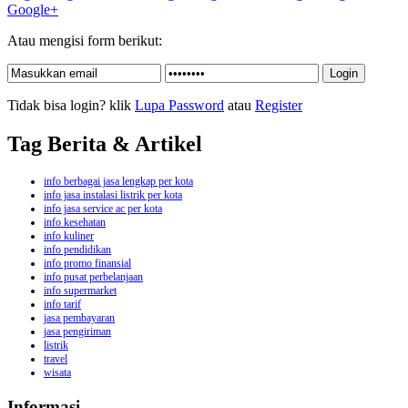
Google+
Atau mengisi form berikut:
Tidak bisa login? klik
Lupa Password
atau
Register
Tag Berita & Artikel
info berbagai jasa lengkap per kota
info jasa instalasi listrik per kota
info jasa service ac per kota
info kesehatan
info kuliner
info pendidikan
info promo finansial
info pusat perbelanjaan
info supermarket
info tarif
jasa pembayaran
jasa pengiriman
listrik
travel
wisata
Informasi