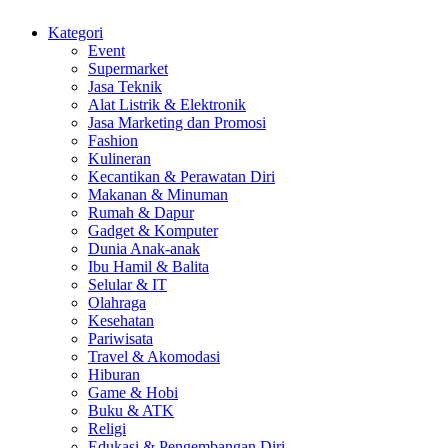
Kategori
Event
Supermarket
Jasa Teknik
Alat Listrik & Elektronik
Jasa Marketing dan Promosi
Fashion
Kulineran
Kecantikan & Perawatan Diri
Makanan & Minuman
Rumah & Dapur
Gadget & Komputer
Dunia Anak-anak
Ibu Hamil & Balita
Selular & IT
Olahraga
Kesehatan
Pariwisata
Travel & Akomodasi
Hiburan
Game & Hobi
Buku & ATK
Religi
Edukasi & Pengembangan Diri