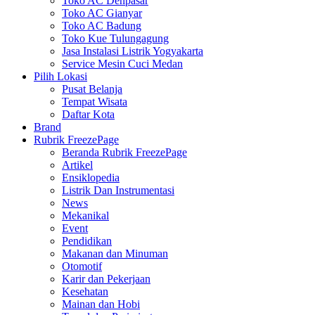
Toko AC Denpasar
Toko AC Gianyar
Toko AC Badung
Toko Kue Tulungagung
Jasa Instalasi Listrik Yogyakarta
Service Mesin Cuci Medan
Pilih Lokasi
Pusat Belanja
Tempat Wisata
Daftar Kota
Brand
Rubrik FreezePage
Beranda Rubrik FreezePage
Artikel
Ensiklopedia
Listrik Dan Instrumentasi
News
Mekanikal
Event
Pendidikan
Makanan dan Minuman
Otomotif
Karir dan Pekerjaan
Kesehatan
Mainan dan Hobi