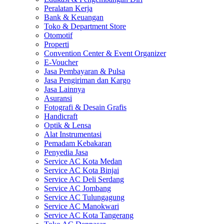
Peralatan Kerja
Bank & Keuangan
Toko & Department Store
Otomotif
Properti
Convention Center & Event Organizer
E-Voucher
Jasa Pembayaran & Pulsa
Jasa Pengiriman dan Kargo
Jasa Lainnya
Asuransi
Fotografi & Desain Grafis
Handicraft
Optik & Lensa
Alat Instrumentasi
Pemadam Kebakaran
Penyedia Jasa
Service AC Kota Medan
Service AC Kota Binjai
Service AC Deli Serdang
Service AC Jombang
Service AC Tulungagung
Service AC Manokwari
Service AC Kota Tangerang