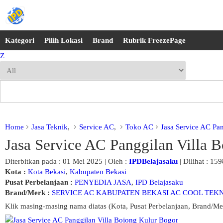
Kategori
Pilih Lokasi
Brand
Rubrik FreezePage
Z
Home
Jasa Teknik
,
Service AC
,
Toko AC
Jasa Service AC Pa
Jasa Service AC Panggilan Villa 
Diterbitkan pada : 01 Mei 2025 | Oleh :
IPDBelajasaku
| Dilihat : 159
Kota :
Kota Bekasi
,
Kabupaten Bekasi
Pusat Perbelanjaan :
PENYEDIA JASA
,
IPD Belajasaku
Brand/Merk :
SERVICE AC KABUPATEN BEKASI AC COOL TEK
Klik masing-masing nama diatas (Kota, Pusat Perbelanjaan, Brand/Me