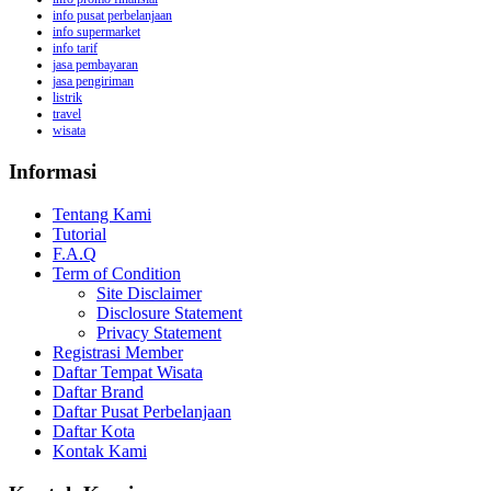
info pusat perbelanjaan
info supermarket
info tarif
jasa pembayaran
jasa pengiriman
listrik
travel
wisata
Informasi
Tentang Kami
Tutorial
F.A.Q
Term of Condition
Site Disclaimer
Disclosure Statement
Privacy Statement
Registrasi Member
Daftar Tempat Wisata
Daftar Brand
Daftar Pusat Perbelanjaan
Daftar Kota
Kontak Kami