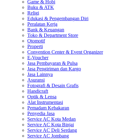
Game & Hobi
Buku & ATK
Religi
Edukasi & Pengembangan Diri
Peralatan Kerja
Bank & Keuangan
Toko & Department Store
Otomotif
Properti
Convention Center & Event Organizer
E-Voucher
Jasa Pembayaran & Pulsa
Jasa Pengiriman dan Kargo
Jasa Lainnya
Asuransi
Fotografi & Desain Grafis
Handicraft
Optik & Lensa
Alat Instrumentasi
Pemadam Kebakaran
Penyedia Jasa
Service AC Kota Medan
Service AC Kota Binjai
Service AC Deli Serdang
Service AC Jombang