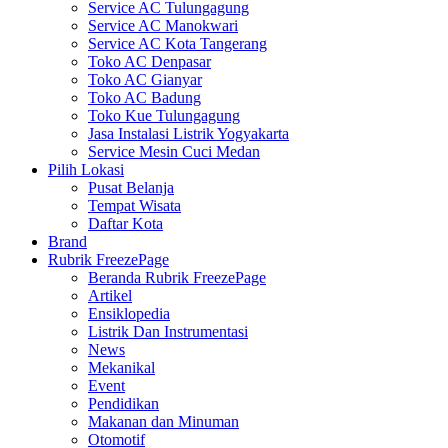
Service AC Tulungagung
Service AC Manokwari
Service AC Kota Tangerang
Toko AC Denpasar
Toko AC Gianyar
Toko AC Badung
Toko Kue Tulungagung
Jasa Instalasi Listrik Yogyakarta
Service Mesin Cuci Medan
Pilih Lokasi
Pusat Belanja
Tempat Wisata
Daftar Kota
Brand
Rubrik FreezePage
Beranda Rubrik FreezePage
Artikel
Ensiklopedia
Listrik Dan Instrumentasi
News
Mekanikal
Event
Pendidikan
Makanan dan Minuman
Otomotif