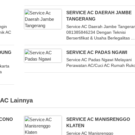
SERVICE AC DAERAH JAMBE
TANGERANG
ngin
Service AC Daerah Jambe Tangera
nik AC
081385846234 Dengan Teknisi
Bersertifikat & Usaha Berlegalitas ...
DUNG
SERVICE AC PADAS NGAWI
Service AC Padas Ngawi Melayani
Perawatan AC/Cuci AC Rumah Ruko 
karta
a
 AC
Lainnya
NCONO
SERVICE AC MANISRENGGO
KLATEN
Service AC Manisrenggo