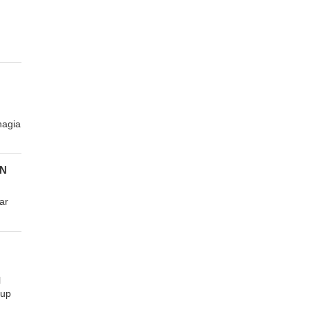
hagia
AN
ar
l
rup