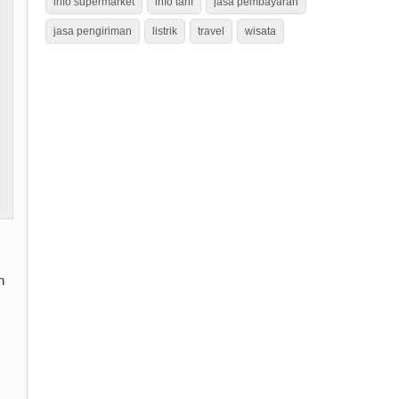
info supermarket
info tarif
jasa pembayaran
jasa pengiriman
listrik
travel
wisata
n