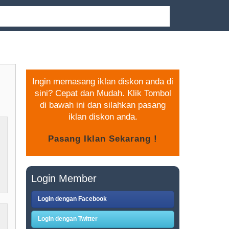
PASANG IKLAN GRATIS
Ingin memasang iklan diskon anda di
sini? Cepat dan Mudah. Klik Tombol
di bawah ini dan silahkan pasang
iklan diskon anda.
Login Member
Login dengan Facebook
Login dengan Twitter