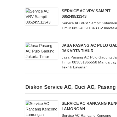
SERVICE AC VRV SAMPIT
085249511343
Service AC VRV Sampit Kotawari
Timur 085249511343 CV Indotek
...
JASA PASANG AC PULO GA
JAKARTA TIMUR
Jasa Pasang AC Pulo Gadung Ja
Timur 083831965558 Manda Jay
Teknik Layanan ...
Diskon
Service AC
,
Cuci AC
,
Pasang
SERVICE AC RANCANG KE
LAMONGAN
Service AC Rancang Kencono