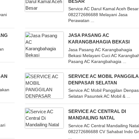
BESAR
Service AC Darul Kamal Aceh Besar
yani
082272686688 Melayani Jasa
Perawatan ...
ANG
JASA PASANG AC
KARANGBAHAGIA BEKASI
an
Jasa Pasang AC Karangbahagia
Bekasi Melayani Cuci AC Karangba
Pasang AC Karangbahagia ...
GAN
SERVICE AC MOBIL PANGGIL
DENPASAR SELATAN
iakan
Service AC Mobil Panggilan Denpas
Selatan Pasuntek AC Mobil & ...
SERVICE AC CENTRAL DI
MANDAILING NATAL
ari
Service AC Central Mandailing Nata
082272686688 CV Sahabat Indo G
...