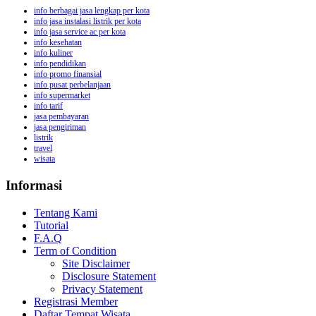
info berbagai jasa lengkap per kota
info jasa instalasi listrik per kota
info jasa service ac per kota
info kesehatan
info kuliner
info pendidikan
info promo finansial
info pusat perbelanjaan
info supermarket
info tarif
jasa pembayaran
jasa pengiriman
listrik
travel
wisata
Informasi
Tentang Kami
Tutorial
F.A.Q
Term of Condition
Site Disclaimer
Disclosure Statement
Privacy Statement
Registrasi Member
Daftar Tempat Wisata