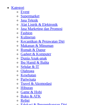
Kategori
Event
Supermarket
Jasa Teknik
Alat Listrik & Elektronik
Jasa Marketing dan Promosi
Fashion
Kulineran
Kecantikan & Perawatan Diri
Makanan & Minuman
Rumah & Dapur
Gadget & Komputer
Dunia Anak-anak
Ibu Hamil & Balita
Selular & IT
Olahraga
Kesehatan
Pariwisata
Travel & Akomodasi
Hiburan
Game & Hobi
Buku & ATK
Religi
Edukasi & Pengembangan Diri