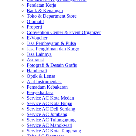
Peralatan Kerja
Bank & Keuangan
Toko & Department Store
Otomotif
Properti
Convention Center & Event Organizer
E-Voucher
Jasa Pembayaran & Pulsa
Jasa Pengiriman dan Kargo
Jasa Lainnya
Asuransi
Fotografi & Desain Grafis
Handicraft
Optik & Lensa
Alat Instrumentasi
Pemadam Kebakaran
Penyedia Jasa
Service AC Kota Medan
Service AC Kota Binjai
Service AC Deli Serdang
Service AC Jombang
Service AC Tulungagung
Service AC Manokwari
Service AC Kota Tangerang