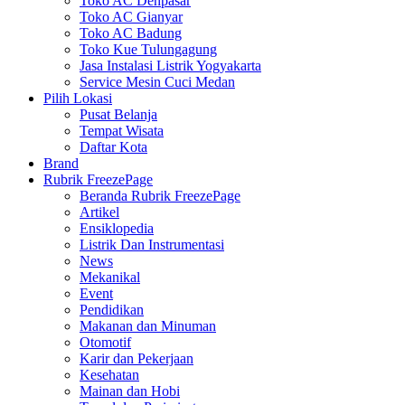
Toko AC Denpasar
Toko AC Gianyar
Toko AC Badung
Toko Kue Tulungagung
Jasa Instalasi Listrik Yogyakarta
Service Mesin Cuci Medan
Pilih Lokasi
Pusat Belanja
Tempat Wisata
Daftar Kota
Brand
Rubrik FreezePage
Beranda Rubrik FreezePage
Artikel
Ensiklopedia
Listrik Dan Instrumentasi
News
Mekanikal
Event
Pendidikan
Makanan dan Minuman
Otomotif
Karir dan Pekerjaan
Kesehatan
Mainan dan Hobi