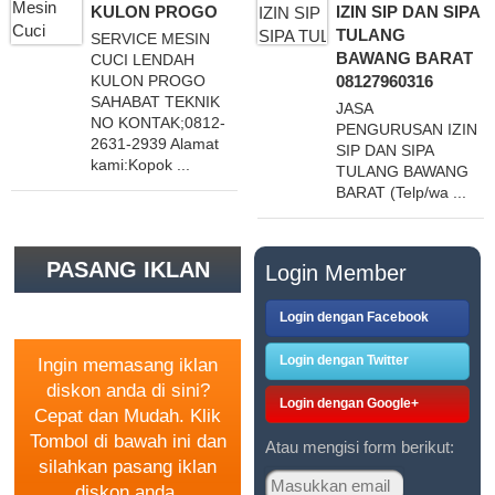
KULON PROGO
IZIN SIP DAN SIPA
TULANG
SERVICE MESIN
BAWANG BARAT
CUCI LENDAH
08127960316
KULON PROGO
SAHABAT TEKNIK
JASA
NO KONTAK;0812-
PENGURUSAN IZIN
2631-2939 Alamat
SIP DAN SIPA
kami:Kopok ...
TULANG BAWANG
BARAT (Telp/wa ...
PASANG IKLAN
Login Member
GRATIS
Login dengan Facebook
Login dengan Twitter
Ingin memasang iklan
diskon anda di sini?
Login dengan Google+
Cepat dan Mudah. Klik
Tombol di bawah ini dan
Atau mengisi form berikut:
silahkan pasang iklan
diskon anda.