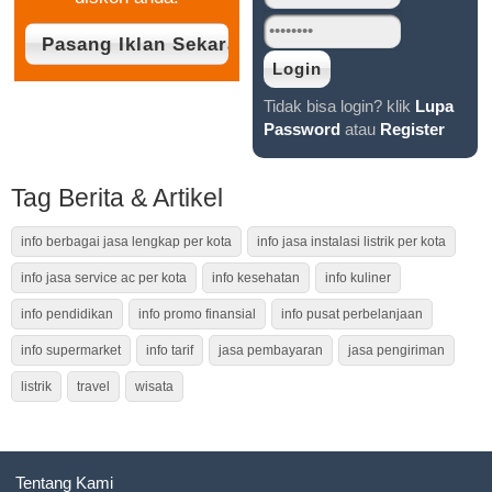
Tidak bisa login? klik
Lupa
Password
atau
Register
Tag Berita & Artikel
info berbagai jasa lengkap per kota
info jasa instalasi listrik per kota
info jasa service ac per kota
info kesehatan
info kuliner
info pendidikan
info promo finansial
info pusat perbelanjaan
info supermarket
info tarif
jasa pembayaran
jasa pengiriman
listrik
travel
wisata
Tentang Kami