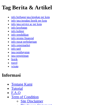
Tag Berita & Artikel
info berbagai jasa lengkap per kota
info jasa instalasi listrik per kota
info jasa service ac per kota
info kesehatan
info kuliner
info pendidikan
info promo finansial
info pusat perbelanjaan
info supermarket
info tarif
jasa pembayaran
jasa pengiriman
listrik
travel
wisata
Informasi
Tentang Kami
Tutorial
F.A.Q
Term of Condition
Site Disclaimer