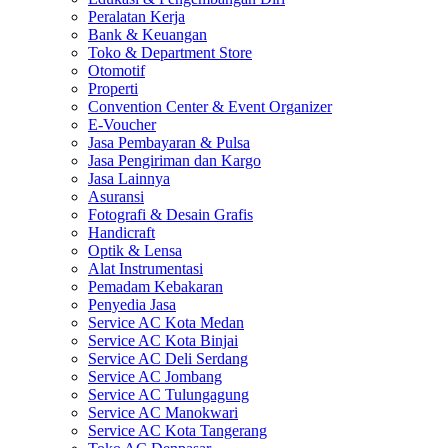
Peralatan Kerja
Bank & Keuangan
Toko & Department Store
Otomotif
Properti
Convention Center & Event Organizer
E-Voucher
Jasa Pembayaran & Pulsa
Jasa Pengiriman dan Kargo
Jasa Lainnya
Asuransi
Fotografi & Desain Grafis
Handicraft
Optik & Lensa
Alat Instrumentasi
Pemadam Kebakaran
Penyedia Jasa
Service AC Kota Medan
Service AC Kota Binjai
Service AC Deli Serdang
Service AC Jombang
Service AC Tulungagung
Service AC Manokwari
Service AC Kota Tangerang