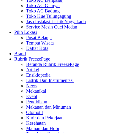
Toko AC Denpasar
Toko AC Gianyar
Toko AC Badung
Toko Kue Tulungagung
Jasa Instalasi Listrik Yogyakarta
Service Mesin Cuci Medan
Pilih Lokasi
Pusat Belanja
Tempat Wisata
Daftar Kota
Brand
Rubrik FreezePage
Beranda Rubrik FreezePage
Artikel
Ensiklopedia
Listrik Dan Instrumentasi
News
Mekanikal
Event
Pendidikan
Makanan dan Minuman
Otomotif
Karir dan Pekerjaan
Kesehatan
Mainan dan Hobi