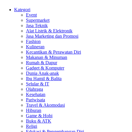
Kategori
Event
Supermarket
Jasa Teknik
Alat Listrik & Elektronik
Jasa Marketing dan Promosi
Fashion
Kulineran
Kecantikan & Perawatan Diri
Makanan & Minuman
Rumah & Dapur
Gadget & Komputer
Dunia Anak-anak
Ibu Hamil & Balita
Selular & IT
Olahraga
Kesehatan
Pariwisata
Travel & Akomodasi
Hiburan
Game & Hobi
Buku & ATK
Religi
Edukasi & Pengembangan Diri