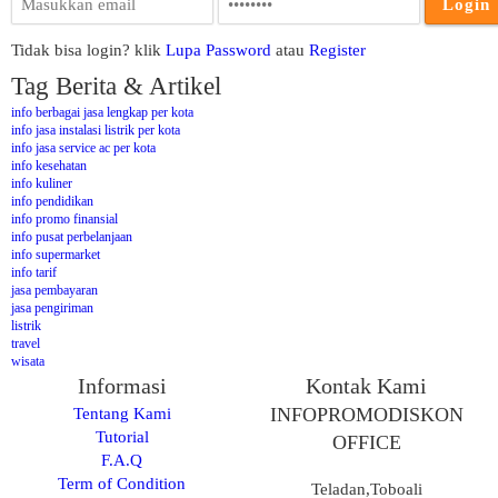
Tidak bisa login? klik
Lupa Password
atau
Register
Tag Berita & Artikel
info berbagai jasa lengkap per kota
info jasa instalasi listrik per kota
info jasa service ac per kota
info kesehatan
info kuliner
info pendidikan
info promo finansial
info pusat perbelanjaan
info supermarket
info tarif
jasa pembayaran
jasa pengiriman
listrik
travel
wisata
Informasi
Kontak Kami
Tentang Kami
INFOPROMODISKON
Tutorial
OFFICE
F.A.Q
Term of Condition
Teladan,Toboali