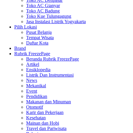
Toko AC Denpasar
Toko AC Gianyar
Toko AC Badung
Toko Kue Tulungagung
Jasa Instalasi Listrik Yogyakarta
Pilih Lokasi
Pusat Belanja
Tempat Wisata
Daftar Kota
Brand
Rubrik FreezePage
Beranda Rubrik FreezePage
Artikel
Ensiklopedia
Listrik Dan Instrumentasi
News
Mekanikal
Event
Pendidikan
Makanan dan Minuman
Otomotif
Karir dan Pekerjaan
Kesehatan
Mainan dan Hobi
Travel dan Pariwisata