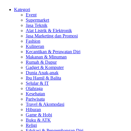
Kategori
Event
Supermarket
Jasa Teknik
Alat Listrik & Elektronik
Jasa Marketing dan Promosi
Fashion
Kulineran
Kecantikan & Perawatan Diri
Makanan & Minuman
Rumah & Dapur
Gadget & Komputer
Dunia Anak-anak
Ibu Hamil & Balita
Selular & IT
Olahraga
Kesehatan
Pariwisata
Travel & Akomodasi
Hiburan
Game & Hobi
Buku & ATK
Religi
Edukasi & Pengembangan Diri