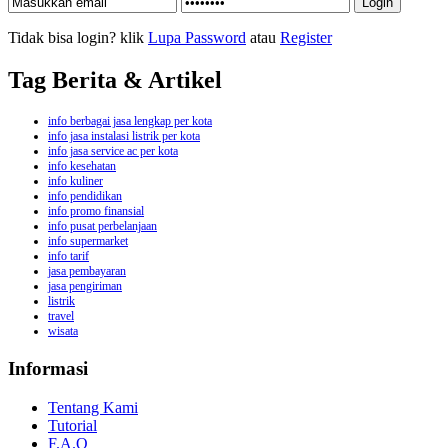
Tidak bisa login? klik
Lupa Password
atau
Register
Tag Berita & Artikel
info berbagai jasa lengkap per kota
info jasa instalasi listrik per kota
info jasa service ac per kota
info kesehatan
info kuliner
info pendidikan
info promo finansial
info pusat perbelanjaan
info supermarket
info tarif
jasa pembayaran
jasa pengiriman
listrik
travel
wisata
Informasi
Tentang Kami
Tutorial
F.A.Q