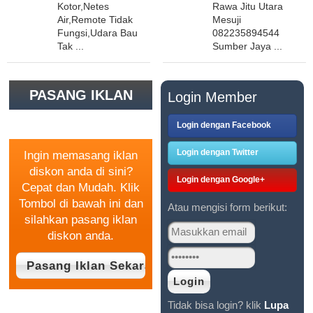
Kotor,Netes
Rawa Jitu Utara
Air,Remote Tidak
Mesuji
Fungsi,Udara Bau
082235894544
Tak ...
Sumber Jaya ...
PASANG IKLAN
Login Member
GRATIS
Login dengan Facebook
Login dengan Twitter
Ingin memasang iklan
diskon anda di sini?
Login dengan Google+
Cepat dan Mudah. Klik
Tombol di bawah ini dan
Atau mengisi form berikut:
silahkan pasang iklan
diskon anda.
Tidak bisa login? klik
Lupa