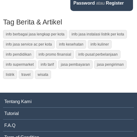
Password
atau
Register
Tag Berita & Artikel
info berbagai jasa lengkap per kota
info jasa instalasi listrik per kota
info jasa service ac per kota
info kesehatan
info kuliner
info pendidikan
info promo finansial
info pusat perbelanjaan
info supermarket
info tarif
jasa pembayaran
jasa pengiriman
listrik
travel
wisata
Tentang Kami
Tutorial
F.A.Q