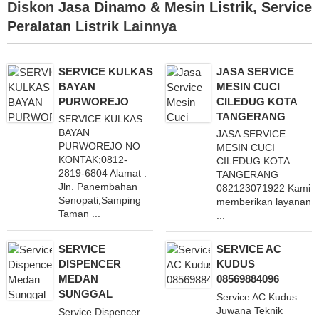
Diskon
Jasa Dinamo & Mesin Listrik
,
Service
Peralatan Listrik
Lainnya
SERVICE KULKAS
JASA SERVICE
BAYAN
MESIN CUCI
PURWOREJO
CILEDUG KOTA
TANGERANG
SERVICE KULKAS
BAYAN
JASA SERVICE
PURWOREJO NO
MESIN CUCI
KONTAK;0812-
CILEDUG KOTA
2819-6804 Alamat :
TANGERANG
Jln. Panembahan
082123071922 Kami
Senopati,Samping
memberikan layanan
Taman ...
...
SERVICE
SERVICE AC
DISPENCER
KUDUS
MEDAN
08569884096
SUNGGAL
Service AC Kudus
Juwana Teknik
Service Dispencer