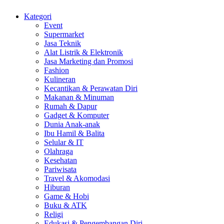
Kategori
Event
Supermarket
Jasa Teknik
Alat Listrik & Elektronik
Jasa Marketing dan Promosi
Fashion
Kulineran
Kecantikan & Perawatan Diri
Makanan & Minuman
Rumah & Dapur
Gadget & Komputer
Dunia Anak-anak
Ibu Hamil & Balita
Selular & IT
Olahraga
Kesehatan
Pariwisata
Travel & Akomodasi
Hiburan
Game & Hobi
Buku & ATK
Religi
Edukasi & Pengembangan Diri