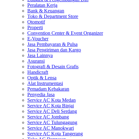
Peralatan Kerja
Bank & Keuangan
Toko & Department Store
Otomotif
Properti
Convention Center & Event Organizer
E-Voucher
Jasa Pembayaran & Pulsa
Jasa Pengiriman dan Kargo
Jasa Lainnya
Asuransi
Fotografi & Desain Grafis
Handicraft
Optik & Lensa
Alat Instrumentasi
Pemadam Kebakaran
Penyedia Jasa
Service AC Kota Medan
Service AC Kota Binjai
Service AC Deli Serdang
Service AC Jombang
Service AC Tulungagung
Service AC Manokwari
Service AC Kota Tangerang