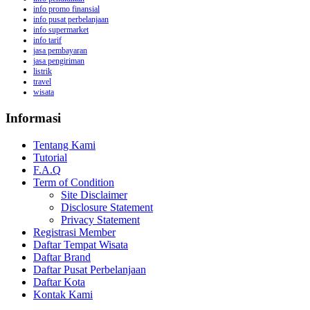
info promo finansial
info pusat perbelanjaan
info supermarket
info tarif
jasa pembayaran
jasa pengiriman
listrik
travel
wisata
Informasi
Tentang Kami
Tutorial
F.A.Q
Term of Condition
Site Disclaimer
Disclosure Statement
Privacy Statement
Registrasi Member
Daftar Tempat Wisata
Daftar Brand
Daftar Pusat Perbelanjaan
Daftar Kota
Kontak Kami