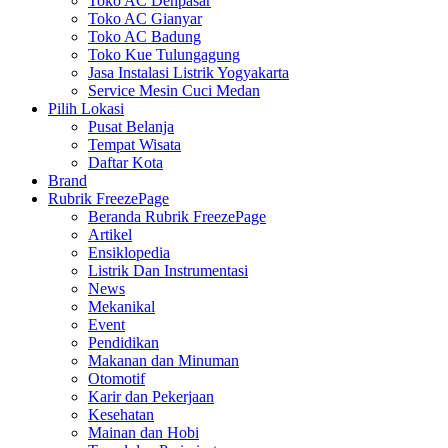
Toko AC Denpasar
Toko AC Gianyar
Toko AC Badung
Toko Kue Tulungagung
Jasa Instalasi Listrik Yogyakarta
Service Mesin Cuci Medan
Pilih Lokasi
Pusat Belanja
Tempat Wisata
Daftar Kota
Brand
Rubrik FreezePage
Beranda Rubrik FreezePage
Artikel
Ensiklopedia
Listrik Dan Instrumentasi
News
Mekanikal
Event
Pendidikan
Makanan dan Minuman
Otomotif
Karir dan Pekerjaan
Kesehatan
Mainan dan Hobi