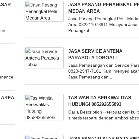
ASAR
JASA PASANG PENANGKAL PE
MEDAN AREA
Jasa Pasang Penangkal Petir Meda
n
Area 082211078811 Melayani Jasa
pun
Penangkal ...
JASA SERVICE ANTENA
PARABOLA TOBOALI
Jasa Pemasangan dan Service Par
0823-2947-7101 Kami menyediaka
tenance
Jasa Pemasang dan ...
 AREA
TAS WANITA BERKWALITAS
HUBUNGI 085292655893
Carla Description ~ terbuat dari kulit
sintetis terbaru dengan embos abst
...
JASA PASANG ATAP BAJA RI