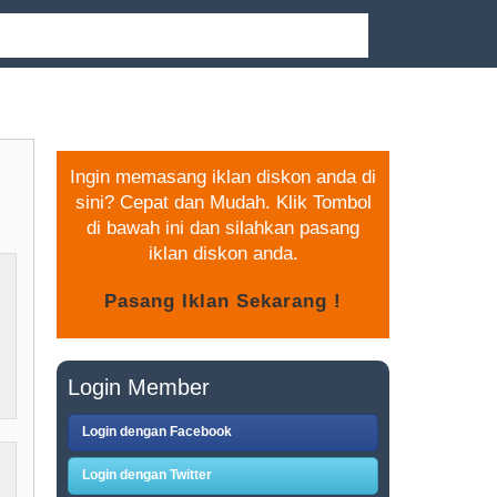
PASANG IKLAN GRATIS
Ingin memasang iklan diskon anda di
sini? Cepat dan Mudah. Klik Tombol
di bawah ini dan silahkan pasang
iklan diskon anda.
Login Member
Login dengan Facebook
Login dengan Twitter