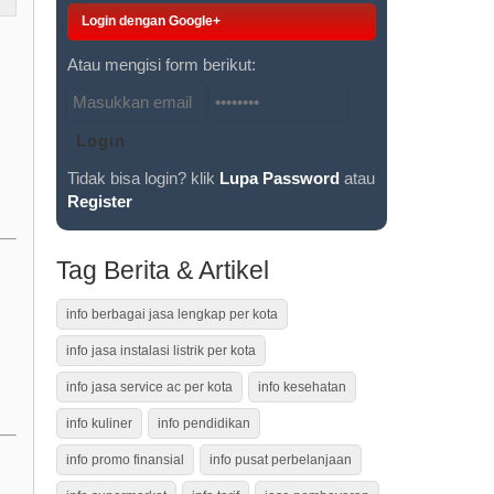
Login dengan Google+
Atau mengisi form berikut:
Tidak bisa login? klik
Lupa Password
atau
Register
Tag Berita & Artikel
info berbagai jasa lengkap per kota
info jasa instalasi listrik per kota
info jasa service ac per kota
info kesehatan
info kuliner
info pendidikan
info promo finansial
info pusat perbelanjaan