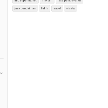
info supermarket
info tarif
jasa pembayaran
jasa pengiriman
listrik
travel
wisata
up