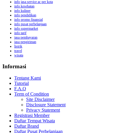
info jasa service ac per kota
info kesehatan
info kuliner
info pendidikan
info promo finansial
info pusat perbelanjaan
info supermarket
info tarif
jasa pembayaran
jasa pengiriman
listrik
travel
wisata
Informasi
Tentang Kami
Tutorial
F.A.Q
Term of Condition
Site Disclaimer
Disclosure Statement
Privacy Statement
Registrasi Member
Daftar Tempat Wisata
Daftar Brand
Daftar Pusat Perbelanjaan