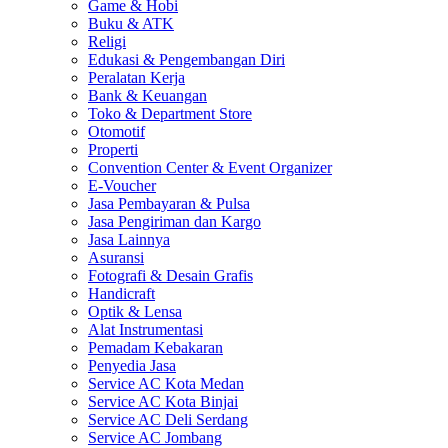
Game & Hobi
Buku & ATK
Religi
Edukasi & Pengembangan Diri
Peralatan Kerja
Bank & Keuangan
Toko & Department Store
Otomotif
Properti
Convention Center & Event Organizer
E-Voucher
Jasa Pembayaran & Pulsa
Jasa Pengiriman dan Kargo
Jasa Lainnya
Asuransi
Fotografi & Desain Grafis
Handicraft
Optik & Lensa
Alat Instrumentasi
Pemadam Kebakaran
Penyedia Jasa
Service AC Kota Medan
Service AC Kota Binjai
Service AC Deli Serdang
Service AC Jombang