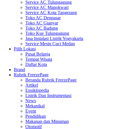
Service AC Tulungagung
Service AC Manokwari
Service AC Kota Tangerang
Toko AC Denpasar
Toko AC Gianyar
Toko AC Badung
Toko Kue Tulungagung
Jasa Instalasi Listrik Yogyakarta
Service Mesin Cuci Medan
Pilih Lokasi
Pusat Belanja
Tempat Wisata
Daftar Kota
Brand
Rubrik FreezePage
Beranda Rubrik FreezePage
Artikel
Ensiklopedia
Listrik Dan Instrumentasi
News
Mekanikal
Event
Pendidikan
Makanan dan Minuman
Otomotif