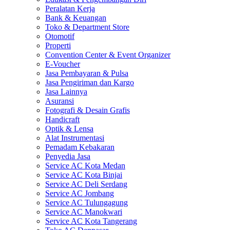
Peralatan Kerja
Bank & Keuangan
Toko & Department Store
Otomotif
Properti
Convention Center & Event Organizer
E-Voucher
Jasa Pembayaran & Pulsa
Jasa Pengiriman dan Kargo
Jasa Lainnya
Asuransi
Fotografi & Desain Grafis
Handicraft
Optik & Lensa
Alat Instrumentasi
Pemadam Kebakaran
Penyedia Jasa
Service AC Kota Medan
Service AC Kota Binjai
Service AC Deli Serdang
Service AC Jombang
Service AC Tulungagung
Service AC Manokwari
Service AC Kota Tangerang