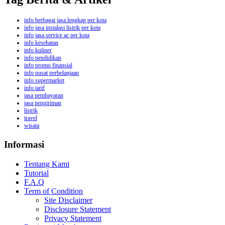
info berbagai jasa lengkap per kota
info jasa instalasi listrik per kota
info jasa service ac per kota
info kesehatan
info kuliner
info pendidikan
info promo finansial
info pusat perbelanjaan
info supermarket
info tarif
jasa pembayaran
jasa pengiriman
listrik
travel
wisata
Informasi
Tentang Kami
Tutorial
F.A.Q
Term of Condition
Site Disclaimer
Disclosure Statement
Privacy Statement