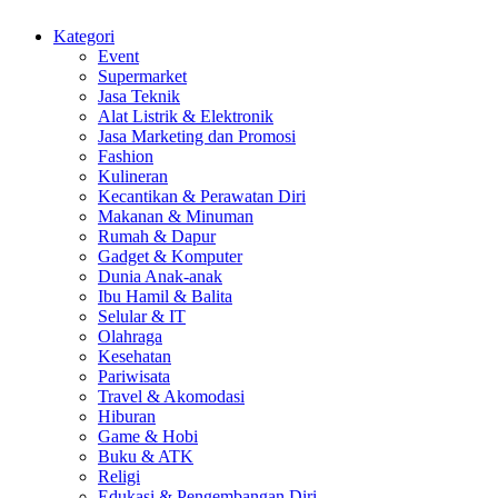
Kategori
Event
Supermarket
Jasa Teknik
Alat Listrik & Elektronik
Jasa Marketing dan Promosi
Fashion
Kulineran
Kecantikan & Perawatan Diri
Makanan & Minuman
Rumah & Dapur
Gadget & Komputer
Dunia Anak-anak
Ibu Hamil & Balita
Selular & IT
Olahraga
Kesehatan
Pariwisata
Travel & Akomodasi
Hiburan
Game & Hobi
Buku & ATK
Religi
Edukasi & Pengembangan Diri