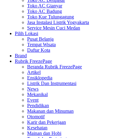
Toko AC Denpasar
Toko AC Gianyar
Toko AC Badung
Toko Kue Tulungagung
Jasa Instalasi Listrik Yogyakarta
Service Mesin Cuci Medan
Pilih Lokasi
Pusat Belanja
Tempat Wisata
Daftar Kota
Brand
Rubrik FreezePage
Beranda Rubrik FreezePage
Artikel
Ensiklopedia
Listrik Dan Instrumentasi
News
Mekanikal
Event
Pendidikan
Makanan dan Minuman
Otomotif
Karir dan Pekerjaan
Kesehatan
Mainan dan Hobi