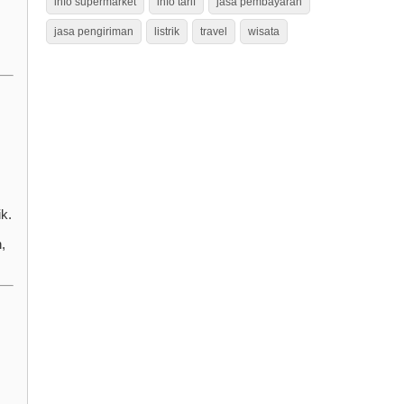
info supermarket
info tarif
jasa pembayaran
jasa pengiriman
listrik
travel
wisata
k.
,