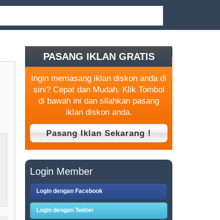
PASANG IKLAN GRATIS
Ingin memasang iklan diskon anda di
sini? Cepat dan Mudah. Klik Tombol
di bawah ini dan silahkan pasang
iklan diskon anda.
Login Member
Login dengan Facebook
Login dengan Twitter