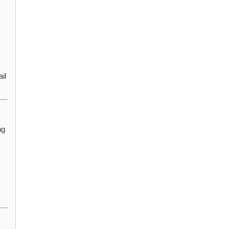
il
ng