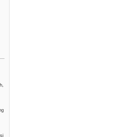
h,
ng
si