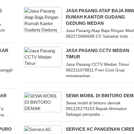
G
JASA PASANG ATAP BAJA RI
RUMAH KANTOR GUDANG
GEDUNG MEDAN
n
usi
Jasa Pasang Atap Baja Ringan Me
082272686688 CV Sahabat Indo ...
GKAR
JASA PASANG CCTV MEDAN
TIMUR
Jasa Pasang CCTV Medan Timur
anggil
082211078811 Fren Cool Grup
menawarkan ...
SAR
SEWA MOBIL DI BINTORO DE
Sewa mobil di bintoro demak
081225279153 Bapak Ahmadun
TV
Sebagai penyedia ...
a ...
IPURO
SERVICE AC PANGENAN CIRE