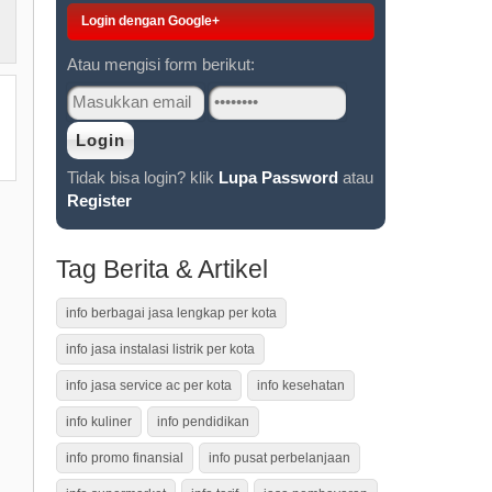
Login dengan Google+
Atau mengisi form berikut:
Tidak bisa login? klik
Lupa Password
atau
Register
Tag Berita & Artikel
info berbagai jasa lengkap per kota
info jasa instalasi listrik per kota
info jasa service ac per kota
info kesehatan
info kuliner
info pendidikan
info promo finansial
info pusat perbelanjaan